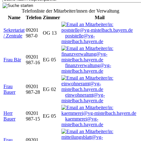
Telefonliste der Mitarbeiter/innen der Verwaltung
Name
Telefon
Zimmer
Mail
Sekretariat
09201
OG 13
/ Zentrale
987-0
poststelle@vg-
mistelbach.bayern.de
09201
Frau Bär
EG 05
987-16
finanzverwaltung@vg-
mistelbach.bayern.de
Frau
09201
EG 02
Bauer
987-28
einwohneramt@vg-
mistelbach.bayern.de
Herr
09201
EG 05
Bauer
987-15
kaemmerei@vg-
mistelbach.bayern.de
Frau
09201