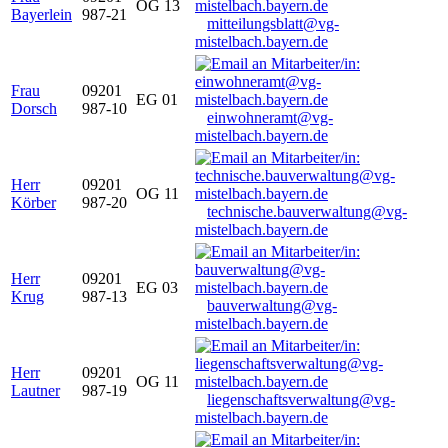
OG 13
Bayerlein
987-21
mitteilungsblatt@vg-
mistelbach.bayern.de
Frau
09201
EG 01
Dorsch
987-10
einwohneramt@vg-
mistelbach.bayern.de
Herr
09201
OG 11
Körber
987-20
technische.bauverwaltung@vg-
mistelbach.bayern.de
Herr
09201
EG 03
Krug
987-13
bauverwaltung@vg-
mistelbach.bayern.de
Herr
09201
OG 11
Lautner
987-19
liegenschaftsverwaltung@vg-
mistelbach.bayern.de