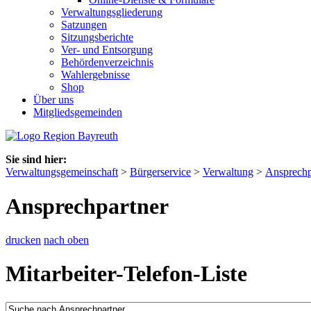
Verwaltungsgliederung
Satzungen
Sitzungsberichte
Ver- und Entsorgung
Behördenverzeichnis
Wahlergebnisse
Shop
Über uns
Mitgliedsgemeinden
Sie sind hier:
Verwaltungsgemeinschaft
>
Bürgerservice
>
Verwaltung
>
Ansprechp
Ansprechpartner
drucken
nach oben
Mitarbeiter-Telefon-Liste