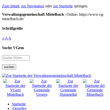
Zum Inhalt
,
zur Navigation
oder
zur Startseite
springen.
Verwaltungsgemeinschaft Mistelbach
| Online: https://www.vg-
mistelbach.de/
Schriftgröße
A
A
A
Suche VGem
suchen
Startseite
Aktuelles