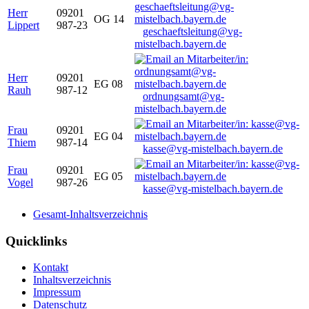
Herr
09201
OG 14
Lippert
987-23
geschaeftsleitung@vg-
mistelbach.bayern.de
Herr
09201
EG 08
Rauh
987-12
ordnungsamt@vg-
mistelbach.bayern.de
Frau
09201
EG 04
Thiem
987-14
kasse@vg-mistelbach.bayern.de
Frau
09201
EG 05
Vogel
987-26
kasse@vg-mistelbach.bayern.de
Gesamt-Inhaltsverzeichnis
Quicklinks
Kontakt
Inhaltsverzeichnis
Impressum
Datenschutz