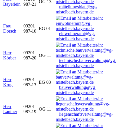
OG 13
Bayerlein
987-21
mitteilungsblatt@vg-
mistelbach.bayern.de
Frau
09201
EG 01
Dorsch
987-10
einwohneramt@vg-
mistelbach.bayern.de
Herr
09201
OG 11
Körber
987-20
technische.bauverwaltung@vg-
mistelbach.bayern.de
Herr
09201
EG 03
Krug
987-13
bauverwaltung@vg-
mistelbach.bayern.de
Herr
09201
OG 11
Lautner
987-19
liegenschaftsverwaltung@vg-
mistelbach.bayern.de