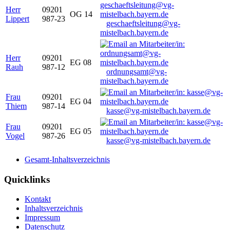
Herr
09201
OG 14
Lippert
987-23
geschaeftsleitung@vg-
mistelbach.bayern.de
Herr
09201
EG 08
Rauh
987-12
ordnungsamt@vg-
mistelbach.bayern.de
Frau
09201
EG 04
Thiem
987-14
kasse@vg-mistelbach.bayern.de
Frau
09201
EG 05
Vogel
987-26
kasse@vg-mistelbach.bayern.de
Gesamt-Inhaltsverzeichnis
Quicklinks
Kontakt
Inhaltsverzeichnis
Impressum
Datenschutz