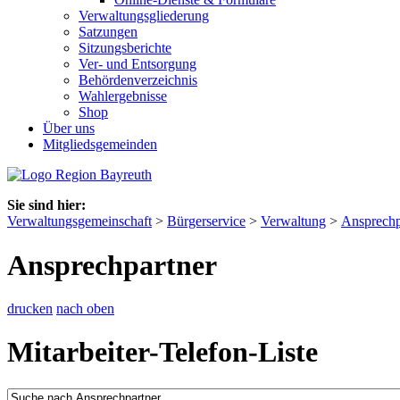
Verwaltungsgliederung
Satzungen
Sitzungsberichte
Ver- und Entsorgung
Behördenverzeichnis
Wahlergebnisse
Shop
Über uns
Mitgliedsgemeinden
Sie sind hier:
Verwaltungsgemeinschaft
>
Bürgerservice
>
Verwaltung
>
Ansprechp
Ansprechpartner
drucken
nach oben
Mitarbeiter-Telefon-Liste