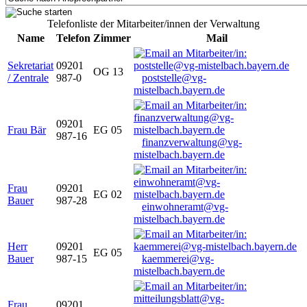
Telefonliste der Mitarbeiter/innen der Verwaltung
Name
Telefon
Zimmer
Mail
Sekretariat
09201
OG 13
/ Zentrale
987-0
poststelle@vg-
mistelbach.bayern.de
09201
Frau Bär
EG 05
987-16
finanzverwaltung@vg-
mistelbach.bayern.de
Frau
09201
EG 02
Bauer
987-28
einwohneramt@vg-
mistelbach.bayern.de
Herr
09201
EG 05
Bauer
987-15
kaemmerei@vg-
mistelbach.bayern.de
Frau
09201