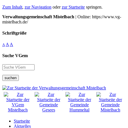
Zum Inhalt
,
zur Navigation
oder
zur Startseite
springen.
Verwaltungsgemeinschaft Mistelbach
| Online: https://www.vg-
mistelbach.de/
Schriftgröße
A
A
A
Suche VGem
suchen
Startseite
Aktuelles