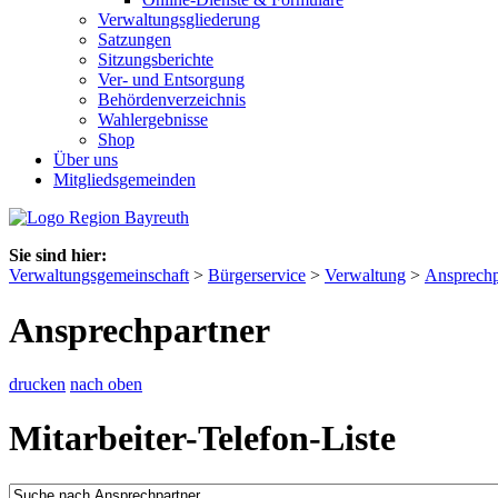
Verwaltungsgliederung
Satzungen
Sitzungsberichte
Ver- und Entsorgung
Behördenverzeichnis
Wahlergebnisse
Shop
Über uns
Mitgliedsgemeinden
Sie sind hier:
Verwaltungsgemeinschaft
>
Bürgerservice
>
Verwaltung
>
Ansprechp
Ansprechpartner
drucken
nach oben
Mitarbeiter-Telefon-Liste