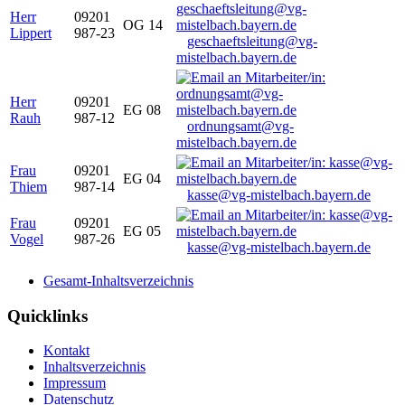
Herr
09201
OG 14
Lippert
987-23
geschaeftsleitung@vg-
mistelbach.bayern.de
Herr
09201
EG 08
Rauh
987-12
ordnungsamt@vg-
mistelbach.bayern.de
Frau
09201
EG 04
Thiem
987-14
kasse@vg-mistelbach.bayern.de
Frau
09201
EG 05
Vogel
987-26
kasse@vg-mistelbach.bayern.de
Gesamt-Inhaltsverzeichnis
Quicklinks
Kontakt
Inhaltsverzeichnis
Impressum
Datenschutz