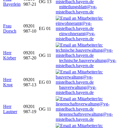
OG 13
Bayerlein
987-21
mitteilungsblatt@vg-
mistelbach.bayern.de
Frau
09201
EG 01
Dorsch
987-10
einwohneramt@vg-
mistelbach.bayern.de
Herr
09201
OG 11
Körber
987-20
technische.bauverwaltung@vg-
mistelbach.bayern.de
Herr
09201
EG 03
Krug
987-13
bauverwaltung@vg-
mistelbach.bayern.de
Herr
09201
OG 11
Lautner
987-19
liegenschaftsverwaltung@vg-
mistelbach.bayern.de