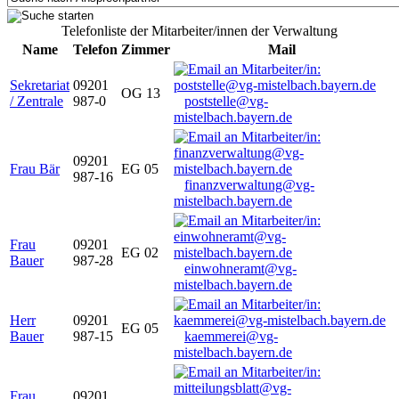
Telefonliste der Mitarbeiter/innen der Verwaltung
Name
Telefon
Zimmer
Mail
Sekretariat
09201
OG 13
/ Zentrale
987-0
poststelle@vg-
mistelbach.bayern.de
09201
Frau Bär
EG 05
987-16
finanzverwaltung@vg-
mistelbach.bayern.de
Frau
09201
EG 02
Bauer
987-28
einwohneramt@vg-
mistelbach.bayern.de
Herr
09201
EG 05
Bauer
987-15
kaemmerei@vg-
mistelbach.bayern.de
Frau
09201