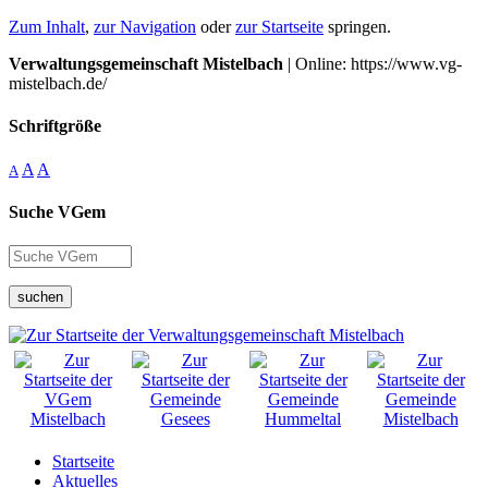
Zum Inhalt
,
zur Navigation
oder
zur Startseite
springen.
Verwaltungsgemeinschaft Mistelbach
| Online: https://www.vg-
mistelbach.de/
Schriftgröße
A
A
A
Suche VGem
suchen
Startseite
Aktuelles