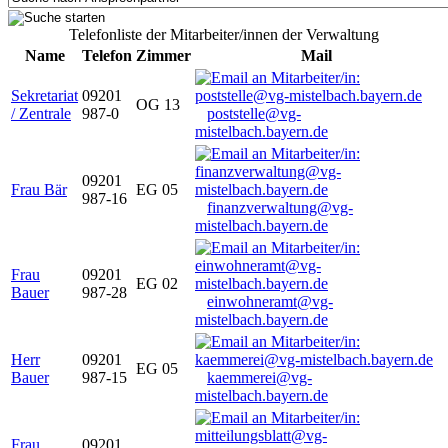
Telefonliste der Mitarbeiter/innen der Verwaltung
Name
Telefon
Zimmer
Mail
Sekretariat
09201
OG 13
/ Zentrale
987-0
poststelle@vg-
mistelbach.bayern.de
09201
Frau Bär
EG 05
987-16
finanzverwaltung@vg-
mistelbach.bayern.de
Frau
09201
EG 02
Bauer
987-28
einwohneramt@vg-
mistelbach.bayern.de
Herr
09201
EG 05
Bauer
987-15
kaemmerei@vg-
mistelbach.bayern.de
Frau
09201