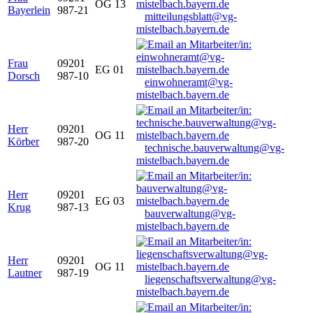
OG 13
Bayerlein
987-21
mitteilungsblatt@vg-
mistelbach.bayern.de
Frau
09201
EG 01
Dorsch
987-10
einwohneramt@vg-
mistelbach.bayern.de
Herr
09201
OG 11
Körber
987-20
technische.bauverwaltung@vg-
mistelbach.bayern.de
Herr
09201
EG 03
Krug
987-13
bauverwaltung@vg-
mistelbach.bayern.de
Herr
09201
OG 11
Lautner
987-19
liegenschaftsverwaltung@vg-
mistelbach.bayern.de