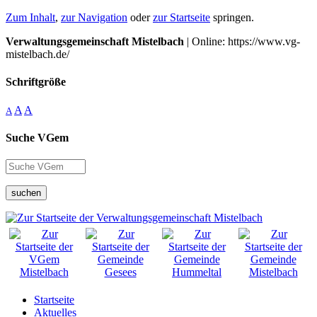
Zum Inhalt
,
zur Navigation
oder
zur Startseite
springen.
Verwaltungsgemeinschaft Mistelbach
| Online: https://www.vg-
mistelbach.de/
Schriftgröße
A
A
A
Suche VGem
suchen
Startseite
Aktuelles