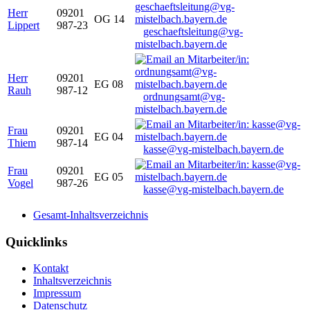
Herr
09201
OG 14
Lippert
987-23
geschaeftsleitung@vg-
mistelbach.bayern.de
Herr
09201
EG 08
Rauh
987-12
ordnungsamt@vg-
mistelbach.bayern.de
Frau
09201
EG 04
Thiem
987-14
kasse@vg-mistelbach.bayern.de
Frau
09201
EG 05
Vogel
987-26
kasse@vg-mistelbach.bayern.de
Gesamt-Inhaltsverzeichnis
Quicklinks
Kontakt
Inhaltsverzeichnis
Impressum
Datenschutz