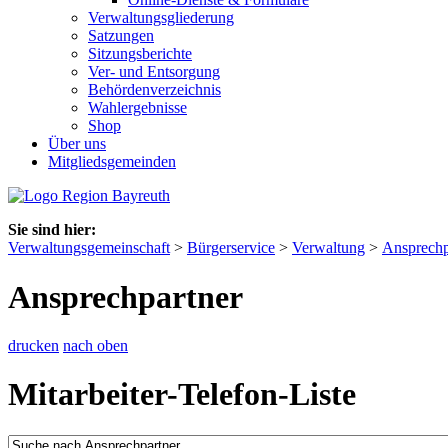
Verwaltungsgliederung
Satzungen
Sitzungsberichte
Ver- und Entsorgung
Behördenverzeichnis
Wahlergebnisse
Shop
Über uns
Mitgliedsgemeinden
Sie sind hier:
Verwaltungsgemeinschaft
>
Bürgerservice
>
Verwaltung
>
Ansprechp
Ansprechpartner
drucken
nach oben
Mitarbeiter-Telefon-Liste