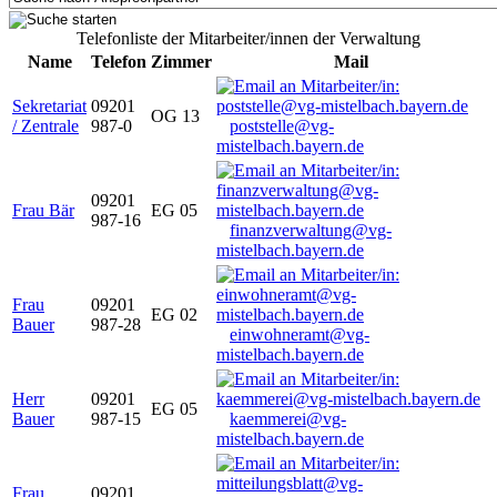
Telefonliste der Mitarbeiter/innen der Verwaltung
Name
Telefon
Zimmer
Mail
Sekretariat
09201
OG 13
/ Zentrale
987-0
poststelle@vg-
mistelbach.bayern.de
09201
Frau Bär
EG 05
987-16
finanzverwaltung@vg-
mistelbach.bayern.de
Frau
09201
EG 02
Bauer
987-28
einwohneramt@vg-
mistelbach.bayern.de
Herr
09201
EG 05
Bauer
987-15
kaemmerei@vg-
mistelbach.bayern.de
Frau
09201