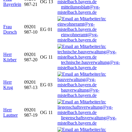
OG 13
Bayerlein
987-21
mitteilungsblatt@vg-
mistelbach.bayern.de
Frau
09201
EG 01
Dorsch
987-10
einwohneramt@vg-
mistelbach.bayern.de
Herr
09201
OG 11
Körber
987-20
technische.bauverwaltung@vg-
mistelbach.bayern.de
Herr
09201
EG 03
Krug
987-13
bauverwaltung@vg-
mistelbach.bayern.de
Herr
09201
OG 11
Lautner
987-19
liegenschaftsverwaltung@vg-
mistelbach.bayern.de