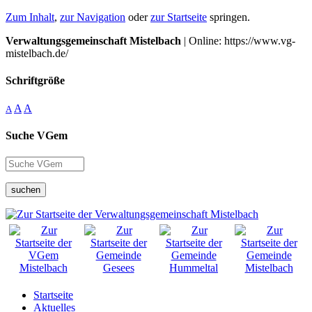
Zum Inhalt
,
zur Navigation
oder
zur Startseite
springen.
Verwaltungsgemeinschaft Mistelbach
| Online: https://www.vg-
mistelbach.de/
Schriftgröße
A
A
A
Suche VGem
suchen
Startseite
Aktuelles