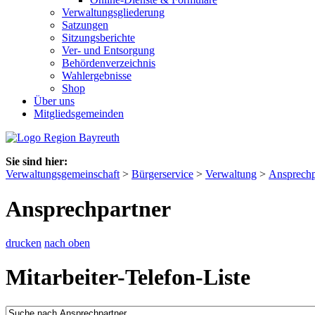
Verwaltungsgliederung
Satzungen
Sitzungsberichte
Ver- und Entsorgung
Behördenverzeichnis
Wahlergebnisse
Shop
Über uns
Mitgliedsgemeinden
Sie sind hier:
Verwaltungsgemeinschaft
>
Bürgerservice
>
Verwaltung
>
Ansprechp
Ansprechpartner
drucken
nach oben
Mitarbeiter-Telefon-Liste