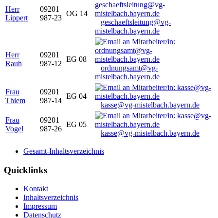
Herr
09201
OG 14
Lippert
987-23
geschaeftsleitung@vg-
mistelbach.bayern.de
Herr
09201
EG 08
Rauh
987-12
ordnungsamt@vg-
mistelbach.bayern.de
Frau
09201
EG 04
Thiem
987-14
kasse@vg-mistelbach.bayern.de
Frau
09201
EG 05
Vogel
987-26
kasse@vg-mistelbach.bayern.de
Gesamt-Inhaltsverzeichnis
Quicklinks
Kontakt
Inhaltsverzeichnis
Impressum
Datenschutz