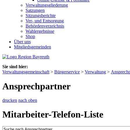
Verwaltungsgliederung
Satzungen
Sitzungsberichte
Ver- und Entsorgung
Behördenverzeichnis
Wahlergebnisse
Shop
Über uns
Mitgliedsgemeinden
Sie sind hier:
Verwaltungsgemeinschaft
>
Bürgerservice
>
Verwaltung
>
Ansprechp
Ansprechpartner
drucken
nach oben
Mitarbeiter-Telefon-Liste