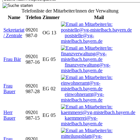
Telefonliste der Mitarbeiter/innen der Verwaltung
Name
Telefon
Zimmer
Mail
Sekretariat
09201
OG 13
/ Zentrale
987-0
poststelle@vg-
mistelbach.bayern.de
09201
Frau Bär
EG 05
987-16
finanzverwaltung@vg-
mistelbach.bayern.de
Frau
09201
EG 02
Bauer
987-28
einwohneramt@vg-
mistelbach.bayern.de
Herr
09201
EG 05
Bauer
987-15
kaemmerei@vg-
mistelbach.bayern.de
Frau
09201