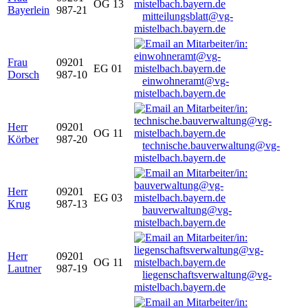
OG 13
Bayerlein
987-21
mitteilungsblatt@vg-
mistelbach.bayern.de
Frau
09201
EG 01
Dorsch
987-10
einwohneramt@vg-
mistelbach.bayern.de
Herr
09201
OG 11
Körber
987-20
technische.bauverwaltung@vg-
mistelbach.bayern.de
Herr
09201
EG 03
Krug
987-13
bauverwaltung@vg-
mistelbach.bayern.de
Herr
09201
OG 11
Lautner
987-19
liegenschaftsverwaltung@vg-
mistelbach.bayern.de