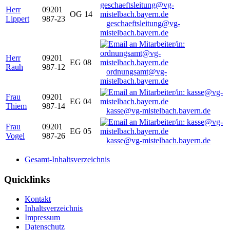
Herr
09201
OG 14
Lippert
987-23
geschaeftsleitung@vg-
mistelbach.bayern.de
Herr
09201
EG 08
Rauh
987-12
ordnungsamt@vg-
mistelbach.bayern.de
Frau
09201
EG 04
Thiem
987-14
kasse@vg-mistelbach.bayern.de
Frau
09201
EG 05
Vogel
987-26
kasse@vg-mistelbach.bayern.de
Gesamt-Inhaltsverzeichnis
Quicklinks
Kontakt
Inhaltsverzeichnis
Impressum
Datenschutz