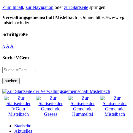
Zum Inhalt
,
zur Navigation
oder
zur Startseite
springen.
Verwaltungsgemeinschaft Mistelbach
| Online: https://www.vg-
mistelbach.de/
Schriftgröße
A
A
A
Suche VGem
suchen
Startseite
Aktuelles