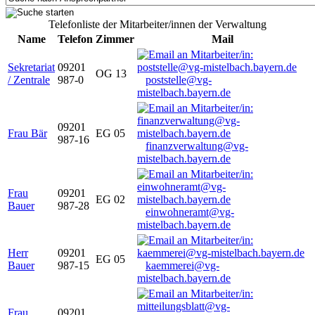
Telefonliste der Mitarbeiter/innen der Verwaltung
Name
Telefon
Zimmer
Mail
Sekretariat
09201
OG 13
/ Zentrale
987-0
poststelle@vg-
mistelbach.bayern.de
09201
Frau Bär
EG 05
987-16
finanzverwaltung@vg-
mistelbach.bayern.de
Frau
09201
EG 02
Bauer
987-28
einwohneramt@vg-
mistelbach.bayern.de
Herr
09201
EG 05
Bauer
987-15
kaemmerei@vg-
mistelbach.bayern.de
Frau
09201