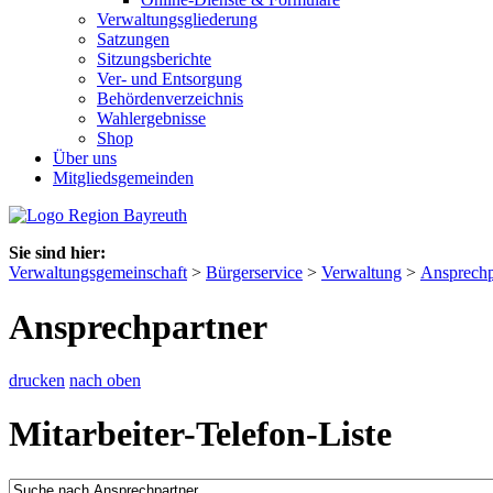
Verwaltungsgliederung
Satzungen
Sitzungsberichte
Ver- und Entsorgung
Behördenverzeichnis
Wahlergebnisse
Shop
Über uns
Mitgliedsgemeinden
Sie sind hier:
Verwaltungsgemeinschaft
>
Bürgerservice
>
Verwaltung
>
Ansprechp
Ansprechpartner
drucken
nach oben
Mitarbeiter-Telefon-Liste