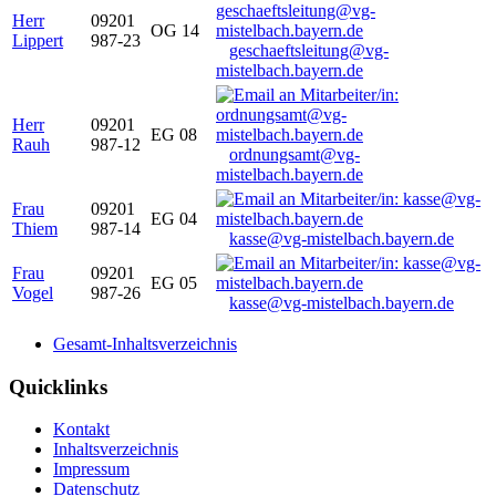
Herr
09201
OG 14
Lippert
987-23
geschaeftsleitung@vg-
mistelbach.bayern.de
Herr
09201
EG 08
Rauh
987-12
ordnungsamt@vg-
mistelbach.bayern.de
Frau
09201
EG 04
Thiem
987-14
kasse@vg-mistelbach.bayern.de
Frau
09201
EG 05
Vogel
987-26
kasse@vg-mistelbach.bayern.de
Gesamt-Inhaltsverzeichnis
Quicklinks
Kontakt
Inhaltsverzeichnis
Impressum
Datenschutz