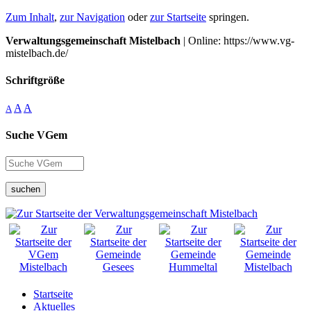
Zum Inhalt
,
zur Navigation
oder
zur Startseite
springen.
Verwaltungsgemeinschaft Mistelbach
| Online: https://www.vg-
mistelbach.de/
Schriftgröße
A
A
A
Suche VGem
suchen
Startseite
Aktuelles