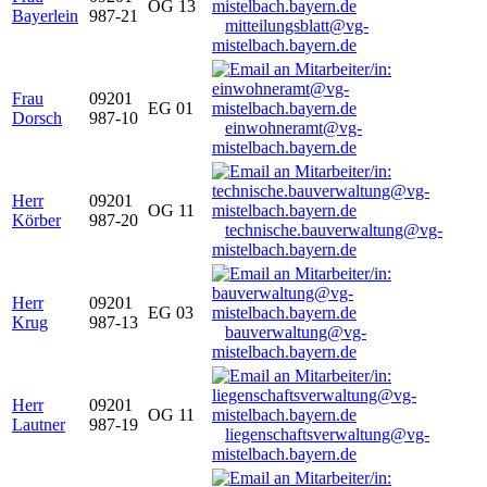
OG 13
Bayerlein
987-21
mitteilungsblatt@vg-
mistelbach.bayern.de
Frau
09201
EG 01
Dorsch
987-10
einwohneramt@vg-
mistelbach.bayern.de
Herr
09201
OG 11
Körber
987-20
technische.bauverwaltung@vg-
mistelbach.bayern.de
Herr
09201
EG 03
Krug
987-13
bauverwaltung@vg-
mistelbach.bayern.de
Herr
09201
OG 11
Lautner
987-19
liegenschaftsverwaltung@vg-
mistelbach.bayern.de