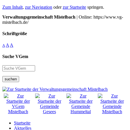
Zum Inhalt
,
zur Navigation
oder
zur Startseite
springen.
Verwaltungsgemeinschaft Mistelbach
| Online: https://www.vg-
mistelbach.de/
Schriftgröße
A
A
A
Suche VGem
suchen
Startseite
Aktuelles