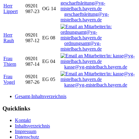
Herr
09201
OG 14
Lippert
987-23
geschaeftsleitung@vg-
mistelbach.bayern.de
Herr
09201
EG 08
Rauh
987-12
ordnungsamt@vg-
mistelbach.bayern.de
Frau
09201
EG 04
Thiem
987-14
kasse@vg-mistelbach.bayern.de
Frau
09201
EG 05
Vogel
987-26
kasse@vg-mistelbach.bayern.de
Gesamt-Inhaltsverzeichnis
Quicklinks
Kontakt
Inhaltsverzeichnis
Impressum
Datenschutz