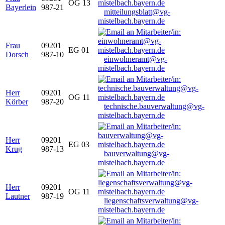
OG 13
Bayerlein
987-21
mitteilungsblatt@vg-
mistelbach.bayern.de
Frau
09201
EG 01
Dorsch
987-10
einwohneramt@vg-
mistelbach.bayern.de
Herr
09201
OG 11
Körber
987-20
technische.bauverwaltung@vg-
mistelbach.bayern.de
Herr
09201
EG 03
Krug
987-13
bauverwaltung@vg-
mistelbach.bayern.de
Herr
09201
OG 11
Lautner
987-19
liegenschaftsverwaltung@vg-
mistelbach.bayern.de