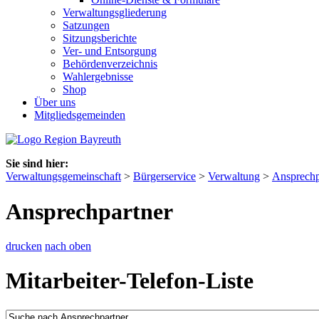
Verwaltungsgliederung
Satzungen
Sitzungsberichte
Ver- und Entsorgung
Behördenverzeichnis
Wahlergebnisse
Shop
Über uns
Mitgliedsgemeinden
Sie sind hier:
Verwaltungsgemeinschaft
>
Bürgerservice
>
Verwaltung
>
Ansprechp
Ansprechpartner
drucken
nach oben
Mitarbeiter-Telefon-Liste