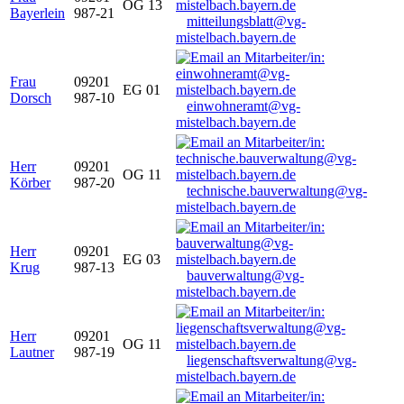
OG 13
Bayerlein
987-21
mitteilungsblatt@vg-
mistelbach.bayern.de
Frau
09201
EG 01
Dorsch
987-10
einwohneramt@vg-
mistelbach.bayern.de
Herr
09201
OG 11
Körber
987-20
technische.bauverwaltung@vg-
mistelbach.bayern.de
Herr
09201
EG 03
Krug
987-13
bauverwaltung@vg-
mistelbach.bayern.de
Herr
09201
OG 11
Lautner
987-19
liegenschaftsverwaltung@vg-
mistelbach.bayern.de