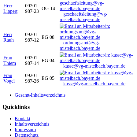
Herr
09201
OG 14
Lippert
987-23
geschaeftsleitung@vg-
mistelbach.bayern.de
Herr
09201
EG 08
Rauh
987-12
ordnungsamt@vg-
mistelbach.bayern.de
Frau
09201
EG 04
Thiem
987-14
kasse@vg-mistelbach.bayern.de
Frau
09201
EG 05
Vogel
987-26
kasse@vg-mistelbach.bayern.de
Gesamt-Inhaltsverzeichnis
Quicklinks
Kontakt
Inhaltsverzeichnis
Impressum
Datenschutz