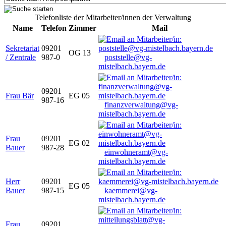
Telefonliste der Mitarbeiter/innen der Verwaltung
Name
Telefon
Zimmer
Mail
Sekretariat
09201
OG 13
/ Zentrale
987-0
poststelle@vg-
mistelbach.bayern.de
09201
Frau Bär
EG 05
987-16
finanzverwaltung@vg-
mistelbach.bayern.de
Frau
09201
EG 02
Bauer
987-28
einwohneramt@vg-
mistelbach.bayern.de
Herr
09201
EG 05
Bauer
987-15
kaemmerei@vg-
mistelbach.bayern.de
Frau
09201