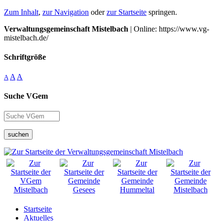
Zum Inhalt
,
zur Navigation
oder
zur Startseite
springen.
Verwaltungsgemeinschaft Mistelbach
| Online: https://www.vg-
mistelbach.de/
Schriftgröße
A
A
A
Suche VGem
suchen
Startseite
Aktuelles