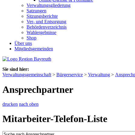
Verwaltungsgliederung
Satzungen
Sitzungsberichte
Ver- und Entsorgung
Behördenverzeichnis
Wahlergebnisse
Shop
Über uns
Mitgliedsgemeinden
Sie sind hier:
Verwaltungsgemeinschaft
>
Bürgerservice
>
Verwaltung
>
Ansprechp
Ansprechpartner
drucken
nach oben
Mitarbeiter-Telefon-Liste