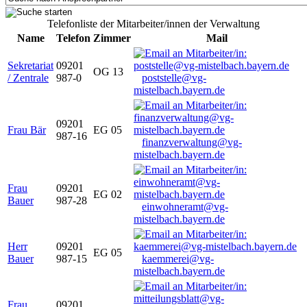
Telefonliste der Mitarbeiter/innen der Verwaltung
Name
Telefon
Zimmer
Mail
Sekretariat
09201
OG 13
/ Zentrale
987-0
poststelle@vg-
mistelbach.bayern.de
09201
Frau Bär
EG 05
987-16
finanzverwaltung@vg-
mistelbach.bayern.de
Frau
09201
EG 02
Bauer
987-28
einwohneramt@vg-
mistelbach.bayern.de
Herr
09201
EG 05
Bauer
987-15
kaemmerei@vg-
mistelbach.bayern.de
Frau
09201