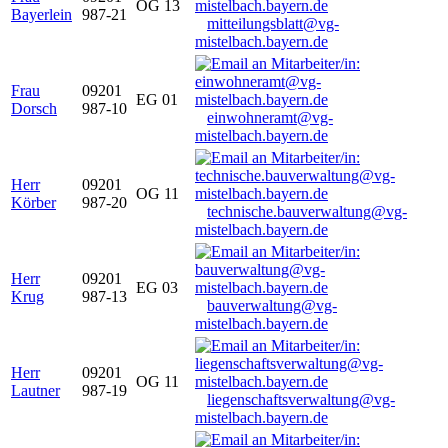
OG 13
Bayerlein
987-21
mitteilungsblatt@vg-
mistelbach.bayern.de
Frau
09201
EG 01
Dorsch
987-10
einwohneramt@vg-
mistelbach.bayern.de
Herr
09201
OG 11
Körber
987-20
technische.bauverwaltung@vg-
mistelbach.bayern.de
Herr
09201
EG 03
Krug
987-13
bauverwaltung@vg-
mistelbach.bayern.de
Herr
09201
OG 11
Lautner
987-19
liegenschaftsverwaltung@vg-
mistelbach.bayern.de