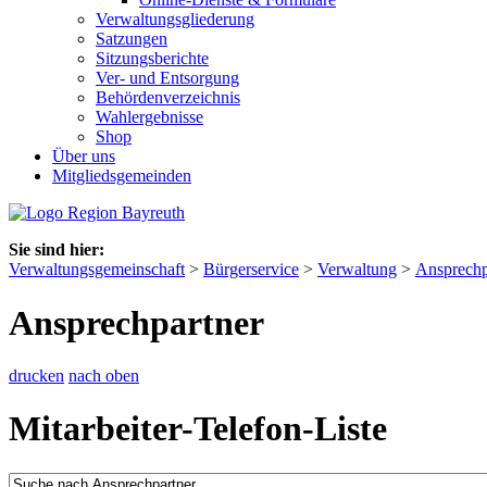
Verwaltungsgliederung
Satzungen
Sitzungsberichte
Ver- und Entsorgung
Behördenverzeichnis
Wahlergebnisse
Shop
Über uns
Mitgliedsgemeinden
Sie sind hier:
Verwaltungsgemeinschaft
>
Bürgerservice
>
Verwaltung
>
Ansprechp
Ansprechpartner
drucken
nach oben
Mitarbeiter-Telefon-Liste