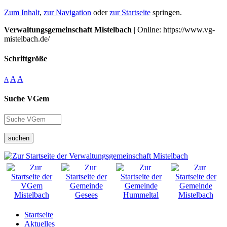
Zum Inhalt
,
zur Navigation
oder
zur Startseite
springen.
Verwaltungsgemeinschaft Mistelbach
| Online: https://www.vg-
mistelbach.de/
Schriftgröße
A
A
A
Suche VGem
suchen
Startseite
Aktuelles