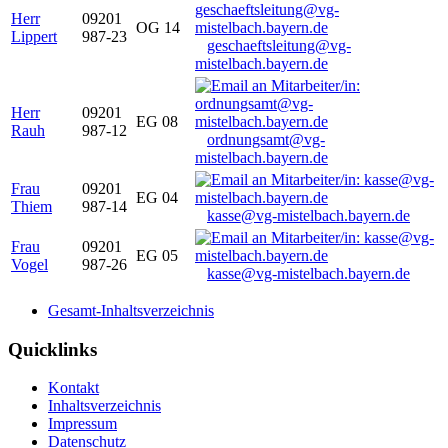
Herr
09201
OG 14
Lippert
987-23
geschaeftsleitung@vg-
mistelbach.bayern.de
Herr
09201
EG 08
Rauh
987-12
ordnungsamt@vg-
mistelbach.bayern.de
Frau
09201
EG 04
Thiem
987-14
kasse@vg-mistelbach.bayern.de
Frau
09201
EG 05
Vogel
987-26
kasse@vg-mistelbach.bayern.de
Gesamt-Inhaltsverzeichnis
Quicklinks
Kontakt
Inhaltsverzeichnis
Impressum
Datenschutz