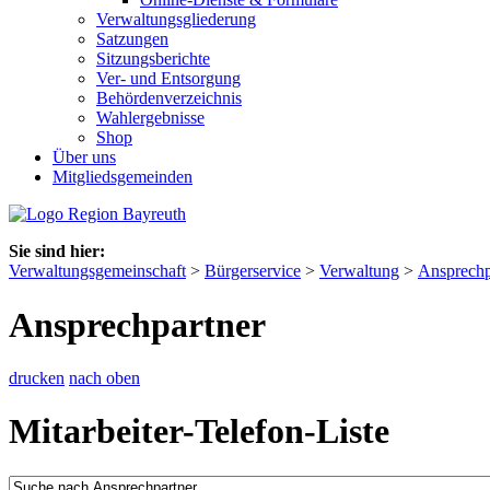
Verwaltungsgliederung
Satzungen
Sitzungsberichte
Ver- und Entsorgung
Behördenverzeichnis
Wahlergebnisse
Shop
Über uns
Mitgliedsgemeinden
Sie sind hier:
Verwaltungsgemeinschaft
>
Bürgerservice
>
Verwaltung
>
Ansprechp
Ansprechpartner
drucken
nach oben
Mitarbeiter-Telefon-Liste