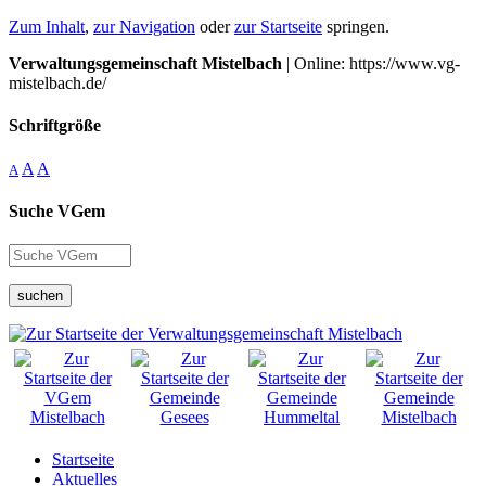
Zum Inhalt
,
zur Navigation
oder
zur Startseite
springen.
Verwaltungsgemeinschaft Mistelbach
| Online: https://www.vg-
mistelbach.de/
Schriftgröße
A
A
A
Suche VGem
suchen
Startseite
Aktuelles