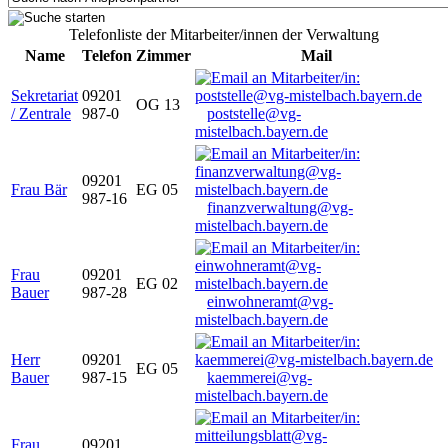
Telefonliste der Mitarbeiter/innen der Verwaltung
Name
Telefon
Zimmer
Mail
Sekretariat
09201
OG 13
/ Zentrale
987-0
poststelle@vg-
mistelbach.bayern.de
09201
Frau Bär
EG 05
987-16
finanzverwaltung@vg-
mistelbach.bayern.de
Frau
09201
EG 02
Bauer
987-28
einwohneramt@vg-
mistelbach.bayern.de
Herr
09201
EG 05
Bauer
987-15
kaemmerei@vg-
mistelbach.bayern.de
Frau
09201