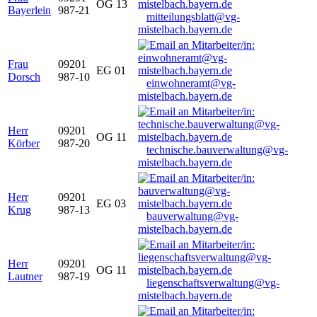
OG 13
Bayerlein
987-21
mitteilungsblatt@vg-
mistelbach.bayern.de
Frau
09201
EG 01
Dorsch
987-10
einwohneramt@vg-
mistelbach.bayern.de
Herr
09201
OG 11
Körber
987-20
technische.bauverwaltung@vg-
mistelbach.bayern.de
Herr
09201
EG 03
Krug
987-13
bauverwaltung@vg-
mistelbach.bayern.de
Herr
09201
OG 11
Lautner
987-19
liegenschaftsverwaltung@vg-
mistelbach.bayern.de