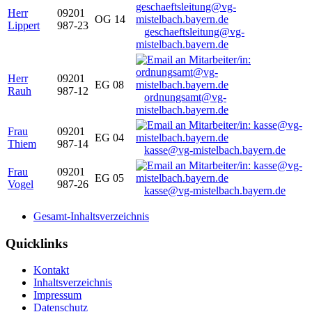
Herr
09201
OG 14
Lippert
987-23
geschaeftsleitung@vg-
mistelbach.bayern.de
Herr
09201
EG 08
Rauh
987-12
ordnungsamt@vg-
mistelbach.bayern.de
Frau
09201
EG 04
Thiem
987-14
kasse@vg-mistelbach.bayern.de
Frau
09201
EG 05
Vogel
987-26
kasse@vg-mistelbach.bayern.de
Gesamt-Inhaltsverzeichnis
Quicklinks
Kontakt
Inhaltsverzeichnis
Impressum
Datenschutz