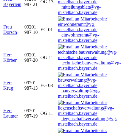
OG 13
Bayerlein
987-21
mitteilungsblatt@vg-
mistelbach.bayern.de
Frau
09201
EG 01
Dorsch
987-10
einwohneramt@vg-
mistelbach.bayern.de
Herr
09201
OG 11
Körber
987-20
technische.bauverwaltung@vg-
mistelbach.bayern.de
Herr
09201
EG 03
Krug
987-13
bauverwaltung@vg-
mistelbach.bayern.de
Herr
09201
OG 11
Lautner
987-19
liegenschaftsverwaltung@vg-
mistelbach.bayern.de