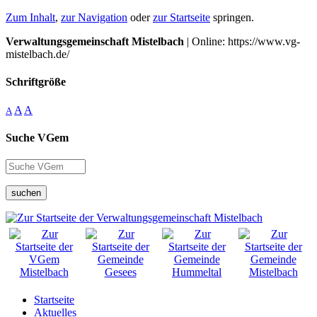
Zum Inhalt
,
zur Navigation
oder
zur Startseite
springen.
Verwaltungsgemeinschaft Mistelbach
| Online: https://www.vg-
mistelbach.de/
Schriftgröße
A
A
A
Suche VGem
suchen
Startseite
Aktuelles