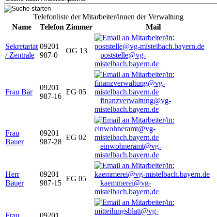
Telefonliste der Mitarbeiter/innen der Verwaltung
Name
Telefon
Zimmer
Mail
Sekretariat
09201
OG 13
/ Zentrale
987-0
poststelle@vg-
mistelbach.bayern.de
09201
Frau Bär
EG 05
987-16
finanzverwaltung@vg-
mistelbach.bayern.de
Frau
09201
EG 02
Bauer
987-28
einwohneramt@vg-
mistelbach.bayern.de
Herr
09201
EG 05
Bauer
987-15
kaemmerei@vg-
mistelbach.bayern.de
Frau
09201