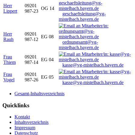
Herr
09201
OG 14
Lippert
987-23
geschaeftsleitung@vg-
mistelbach.bayern.de
Herr
09201
EG 08
Rauh
987-12
ordnungsamt@vg-
mistelbach.bayern.de
Frau
09201
EG 04
Thiem
987-14
kasse@vg-mistelbach.bayern.de
Frau
09201
EG 05
Vogel
987-26
kasse@vg-mistelbach.bayern.de
Gesamt-Inhaltsverzeichnis
Quicklinks
Kontakt
Inhaltsverzeichnis
Impressum
Datenschutz