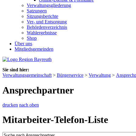
Verwaltungsgliederung
Satzungen
Sitzungsberichte
Ver- und Entsorgung
Behördenverzeichnis
Wahlergebnisse
Shop
Über uns
Mitgliedsgemeinden
Sie sind hier:
Verwaltungsgemeinschaft
>
Bürgerservice
>
Verwaltung
>
Ansprechp
Ansprechpartner
drucken
nach oben
Mitarbeiter-Telefon-Liste