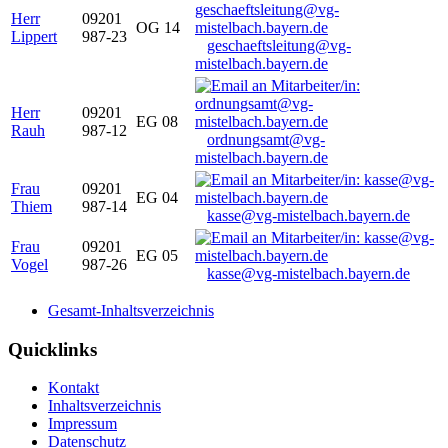
Herr
09201
OG 14
Lippert
987-23
geschaeftsleitung@vg-
mistelbach.bayern.de
Herr
09201
EG 08
Rauh
987-12
ordnungsamt@vg-
mistelbach.bayern.de
Frau
09201
EG 04
Thiem
987-14
kasse@vg-mistelbach.bayern.de
Frau
09201
EG 05
Vogel
987-26
kasse@vg-mistelbach.bayern.de
Gesamt-Inhaltsverzeichnis
Quicklinks
Kontakt
Inhaltsverzeichnis
Impressum
Datenschutz