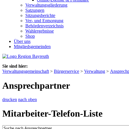
Verwaltungsgliederung
Satzungen
Sitzungsberichte
Ver- und Entsorgung
Behördenverzeichnis
Wahlergebnisse
Shop
Über uns
Mitgliedsgemeinden
Sie sind hier:
Verwaltungsgemeinschaft
>
Bürgerservice
>
Verwaltung
>
Ansprechp
Ansprechpartner
drucken
nach oben
Mitarbeiter-Telefon-Liste