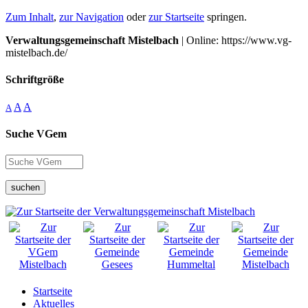
Zum Inhalt
,
zur Navigation
oder
zur Startseite
springen.
Verwaltungsgemeinschaft Mistelbach
| Online: https://www.vg-
mistelbach.de/
Schriftgröße
A
A
A
Suche VGem
suchen
Startseite
Aktuelles