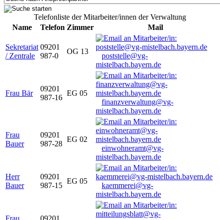
Telefonliste der Mitarbeiter/innen der Verwaltung
Name
Telefon
Zimmer
Mail
Sekretariat
09201
OG 13
/ Zentrale
987-0
poststelle@vg-
mistelbach.bayern.de
09201
Frau Bär
EG 05
987-16
finanzverwaltung@vg-
mistelbach.bayern.de
Frau
09201
EG 02
Bauer
987-28
einwohneramt@vg-
mistelbach.bayern.de
Herr
09201
EG 05
Bauer
987-15
kaemmerei@vg-
mistelbach.bayern.de
Frau
09201