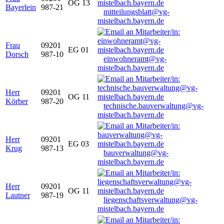
OG 13
Bayerlein
987-21
mitteilungsblatt@vg-
mistelbach.bayern.de
Frau
09201
EG 01
Dorsch
987-10
einwohneramt@vg-
mistelbach.bayern.de
Herr
09201
OG 11
Körber
987-20
technische.bauverwaltung@vg-
mistelbach.bayern.de
Herr
09201
EG 03
Krug
987-13
bauverwaltung@vg-
mistelbach.bayern.de
Herr
09201
OG 11
Lautner
987-19
liegenschaftsverwaltung@vg-
mistelbach.bayern.de