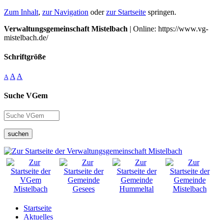
Zum Inhalt
,
zur Navigation
oder
zur Startseite
springen.
Verwaltungsgemeinschaft Mistelbach
| Online: https://www.vg-
mistelbach.de/
Schriftgröße
A
A
A
Suche VGem
suchen
Startseite
Aktuelles