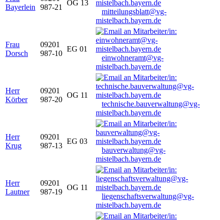
OG 13
Bayerlein
987-21
mitteilungsblatt@vg-
mistelbach.bayern.de
Frau
09201
EG 01
Dorsch
987-10
einwohneramt@vg-
mistelbach.bayern.de
Herr
09201
OG 11
Körber
987-20
technische.bauverwaltung@vg-
mistelbach.bayern.de
Herr
09201
EG 03
Krug
987-13
bauverwaltung@vg-
mistelbach.bayern.de
Herr
09201
OG 11
Lautner
987-19
liegenschaftsverwaltung@vg-
mistelbach.bayern.de