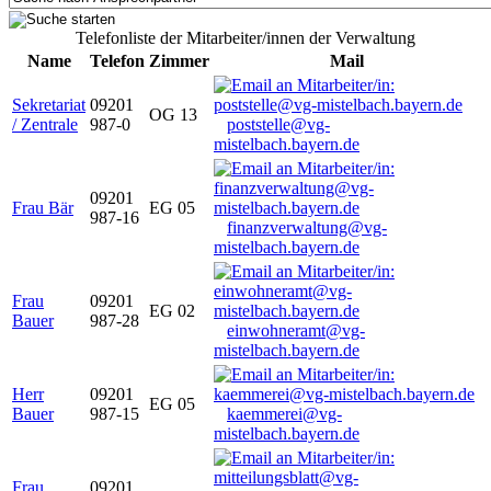
Telefonliste der Mitarbeiter/innen der Verwaltung
Name
Telefon
Zimmer
Mail
Sekretariat
09201
OG 13
/ Zentrale
987-0
poststelle@vg-
mistelbach.bayern.de
09201
Frau Bär
EG 05
987-16
finanzverwaltung@vg-
mistelbach.bayern.de
Frau
09201
EG 02
Bauer
987-28
einwohneramt@vg-
mistelbach.bayern.de
Herr
09201
EG 05
Bauer
987-15
kaemmerei@vg-
mistelbach.bayern.de
Frau
09201