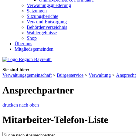
Verwaltungsgliederung
Satzungen
Sitzungsberichte
Ver- und Entsorgung
Behördenverzeichnis
Wahlergebnisse
Shop
Über uns
Mitgliedsgemeinden
Sie sind hier:
Verwaltungsgemeinschaft
>
Bürgerservice
>
Verwaltung
>
Ansprechp
Ansprechpartner
drucken
nach oben
Mitarbeiter-Telefon-Liste