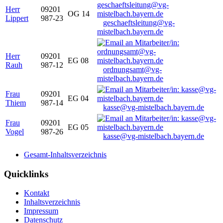
Herr
09201
OG 14
Lippert
987-23
geschaeftsleitung@vg-
mistelbach.bayern.de
Herr
09201
EG 08
Rauh
987-12
ordnungsamt@vg-
mistelbach.bayern.de
Frau
09201
EG 04
Thiem
987-14
kasse@vg-mistelbach.bayern.de
Frau
09201
EG 05
Vogel
987-26
kasse@vg-mistelbach.bayern.de
Gesamt-Inhaltsverzeichnis
Quicklinks
Kontakt
Inhaltsverzeichnis
Impressum
Datenschutz