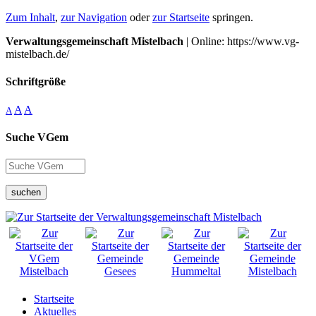
Zum Inhalt
,
zur Navigation
oder
zur Startseite
springen.
Verwaltungsgemeinschaft Mistelbach
| Online: https://www.vg-
mistelbach.de/
Schriftgröße
A
A
A
Suche VGem
suchen
Startseite
Aktuelles