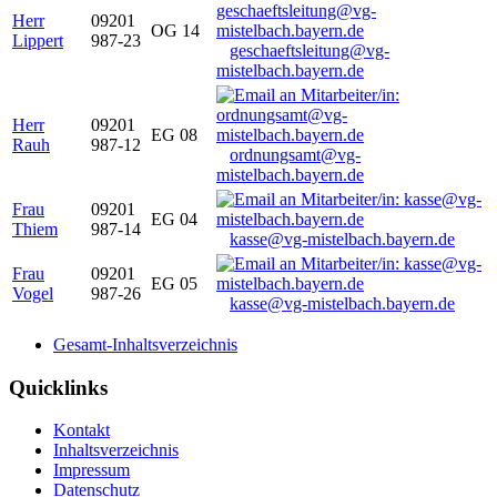
Herr
09201
OG 14
Lippert
987-23
geschaeftsleitung@vg-
mistelbach.bayern.de
Herr
09201
EG 08
Rauh
987-12
ordnungsamt@vg-
mistelbach.bayern.de
Frau
09201
EG 04
Thiem
987-14
kasse@vg-mistelbach.bayern.de
Frau
09201
EG 05
Vogel
987-26
kasse@vg-mistelbach.bayern.de
Gesamt-Inhaltsverzeichnis
Quicklinks
Kontakt
Inhaltsverzeichnis
Impressum
Datenschutz