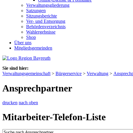
Verwaltungsgliederung
Satzungen
Sitzungsberichte
Ver- und Entsorgung
Behördenverzeichnis
Wahlergebnisse
Shop
Über uns
Mitgliedsgemeinden
Sie sind hier:
Verwaltungsgemeinschaft
>
Bürgerservice
>
Verwaltung
>
Ansprechp
Ansprechpartner
drucken
nach oben
Mitarbeiter-Telefon-Liste