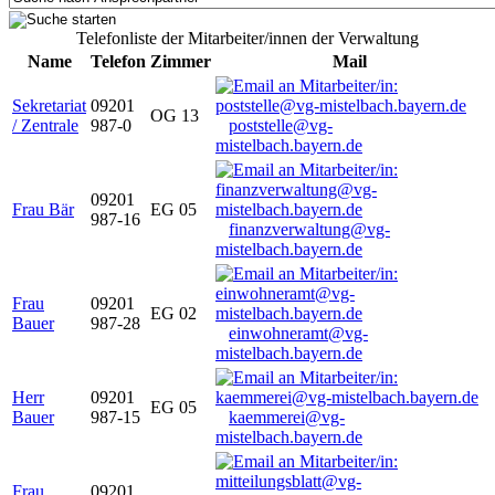
Telefonliste der Mitarbeiter/innen der Verwaltung
Name
Telefon
Zimmer
Mail
Sekretariat
09201
OG 13
/ Zentrale
987-0
poststelle@vg-
mistelbach.bayern.de
09201
Frau Bär
EG 05
987-16
finanzverwaltung@vg-
mistelbach.bayern.de
Frau
09201
EG 02
Bauer
987-28
einwohneramt@vg-
mistelbach.bayern.de
Herr
09201
EG 05
Bauer
987-15
kaemmerei@vg-
mistelbach.bayern.de
Frau
09201