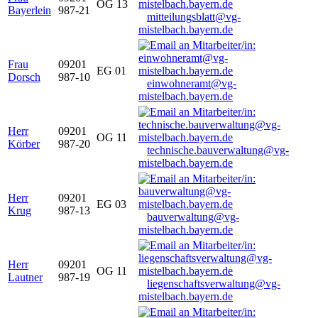
OG 13
Bayerlein
987-21
mitteilungsblatt@vg-
mistelbach.bayern.de
Frau
09201
EG 01
Dorsch
987-10
einwohneramt@vg-
mistelbach.bayern.de
Herr
09201
OG 11
Körber
987-20
technische.bauverwaltung@vg-
mistelbach.bayern.de
Herr
09201
EG 03
Krug
987-13
bauverwaltung@vg-
mistelbach.bayern.de
Herr
09201
OG 11
Lautner
987-19
liegenschaftsverwaltung@vg-
mistelbach.bayern.de