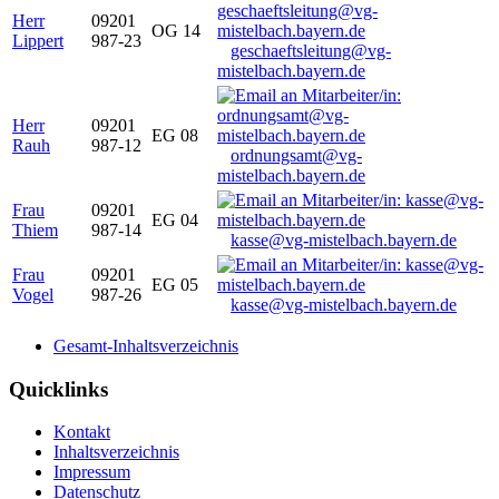
Herr
09201
OG 14
Lippert
987-23
geschaeftsleitung@vg-
mistelbach.bayern.de
Herr
09201
EG 08
Rauh
987-12
ordnungsamt@vg-
mistelbach.bayern.de
Frau
09201
EG 04
Thiem
987-14
kasse@vg-mistelbach.bayern.de
Frau
09201
EG 05
Vogel
987-26
kasse@vg-mistelbach.bayern.de
Gesamt-Inhaltsverzeichnis
Quicklinks
Kontakt
Inhaltsverzeichnis
Impressum
Datenschutz