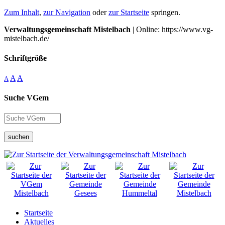
Zum Inhalt
,
zur Navigation
oder
zur Startseite
springen.
Verwaltungsgemeinschaft Mistelbach
| Online: https://www.vg-
mistelbach.de/
Schriftgröße
A
A
A
Suche VGem
suchen
Startseite
Aktuelles