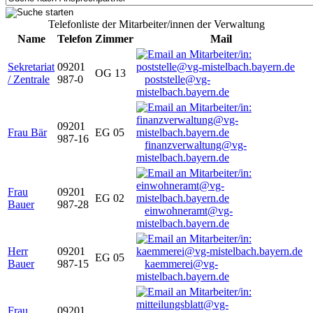
Telefonliste der Mitarbeiter/innen der Verwaltung
Name
Telefon
Zimmer
Mail
Sekretariat
09201
OG 13
/ Zentrale
987-0
poststelle@vg-
mistelbach.bayern.de
09201
Frau Bär
EG 05
987-16
finanzverwaltung@vg-
mistelbach.bayern.de
Frau
09201
EG 02
Bauer
987-28
einwohneramt@vg-
mistelbach.bayern.de
Herr
09201
EG 05
Bauer
987-15
kaemmerei@vg-
mistelbach.bayern.de
Frau
09201