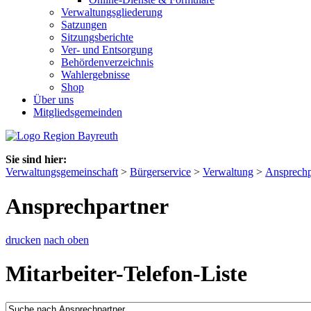
Verwaltungsgliederung
Satzungen
Sitzungsberichte
Ver- und Entsorgung
Behördenverzeichnis
Wahlergebnisse
Shop
Über uns
Mitgliedsgemeinden
Sie sind hier:
Verwaltungsgemeinschaft
>
Bürgerservice
>
Verwaltung
>
Ansprechp
Ansprechpartner
drucken
nach oben
Mitarbeiter-Telefon-Liste