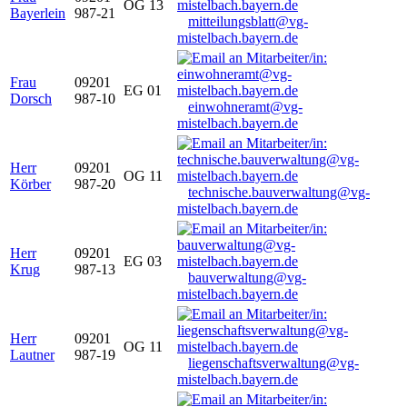
OG 13
Bayerlein
987-21
mitteilungsblatt@vg-
mistelbach.bayern.de
Frau
09201
EG 01
Dorsch
987-10
einwohneramt@vg-
mistelbach.bayern.de
Herr
09201
OG 11
Körber
987-20
technische.bauverwaltung@vg-
mistelbach.bayern.de
Herr
09201
EG 03
Krug
987-13
bauverwaltung@vg-
mistelbach.bayern.de
Herr
09201
OG 11
Lautner
987-19
liegenschaftsverwaltung@vg-
mistelbach.bayern.de