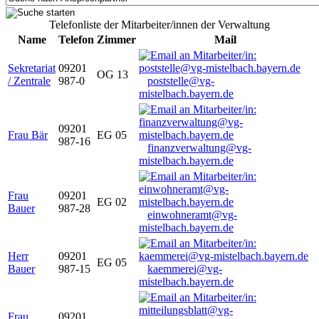
Telefonliste der Mitarbeiter/innen der Verwaltung
Name
Telefon
Zimmer
Mail
Sekretariat
09201
OG 13
/ Zentrale
987-0
poststelle@vg-
mistelbach.bayern.de
09201
Frau Bär
EG 05
987-16
finanzverwaltung@vg-
mistelbach.bayern.de
Frau
09201
EG 02
Bauer
987-28
einwohneramt@vg-
mistelbach.bayern.de
Herr
09201
EG 05
Bauer
987-15
kaemmerei@vg-
mistelbach.bayern.de
Frau
09201