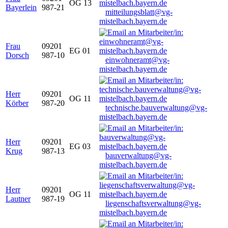
OG 13
Bayerlein
987-21
mitteilungsblatt@vg-
mistelbach.bayern.de
Frau
09201
EG 01
Dorsch
987-10
einwohneramt@vg-
mistelbach.bayern.de
Herr
09201
OG 11
Körber
987-20
technische.bauverwaltung@vg-
mistelbach.bayern.de
Herr
09201
EG 03
Krug
987-13
bauverwaltung@vg-
mistelbach.bayern.de
Herr
09201
OG 11
Lautner
987-19
liegenschaftsverwaltung@vg-
mistelbach.bayern.de