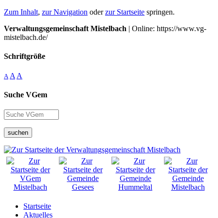
Zum Inhalt
,
zur Navigation
oder
zur Startseite
springen.
Verwaltungsgemeinschaft Mistelbach
| Online: https://www.vg-
mistelbach.de/
Schriftgröße
A
A
A
Suche VGem
suchen
Startseite
Aktuelles