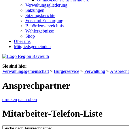
Verwaltungsgliederung
Satzungen
Sitzungsberichte
Ver- und Entsorgung
Behördenverzeichnis
Wahlergebnisse
Shop
Über uns
Mitgliedsgemeinden
Sie sind hier:
Verwaltungsgemeinschaft
>
Bürgerservice
>
Verwaltung
>
Ansprechp
Ansprechpartner
drucken
nach oben
Mitarbeiter-Telefon-Liste