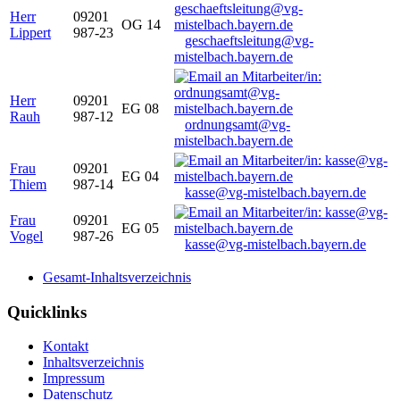
Herr
09201
OG 14
Lippert
987-23
geschaeftsleitung@vg-
mistelbach.bayern.de
Herr
09201
EG 08
Rauh
987-12
ordnungsamt@vg-
mistelbach.bayern.de
Frau
09201
EG 04
Thiem
987-14
kasse@vg-mistelbach.bayern.de
Frau
09201
EG 05
Vogel
987-26
kasse@vg-mistelbach.bayern.de
Gesamt-Inhaltsverzeichnis
Quicklinks
Kontakt
Inhaltsverzeichnis
Impressum
Datenschutz