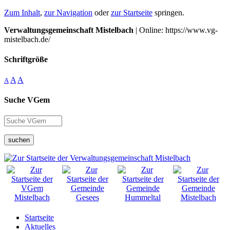
Zum Inhalt
,
zur Navigation
oder
zur Startseite
springen.
Verwaltungsgemeinschaft Mistelbach
| Online: https://www.vg-
mistelbach.de/
Schriftgröße
A
A
A
Suche VGem
suchen
Startseite
Aktuelles