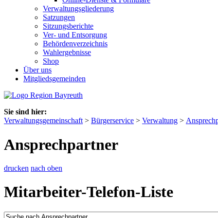
Verwaltungsgliederung
Satzungen
Sitzungsberichte
Ver- und Entsorgung
Behördenverzeichnis
Wahlergebnisse
Shop
Über uns
Mitgliedsgemeinden
Sie sind hier:
Verwaltungsgemeinschaft
>
Bürgerservice
>
Verwaltung
>
Ansprechp
Ansprechpartner
drucken
nach oben
Mitarbeiter-Telefon-Liste