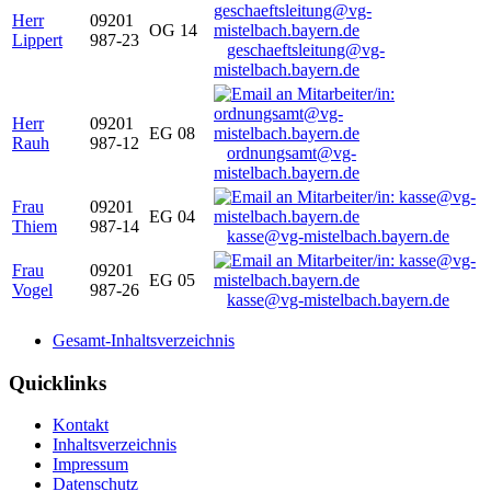
Herr
09201
OG 14
Lippert
987-23
geschaeftsleitung@vg-
mistelbach.bayern.de
Herr
09201
EG 08
Rauh
987-12
ordnungsamt@vg-
mistelbach.bayern.de
Frau
09201
EG 04
Thiem
987-14
kasse@vg-mistelbach.bayern.de
Frau
09201
EG 05
Vogel
987-26
kasse@vg-mistelbach.bayern.de
Gesamt-Inhaltsverzeichnis
Quicklinks
Kontakt
Inhaltsverzeichnis
Impressum
Datenschutz