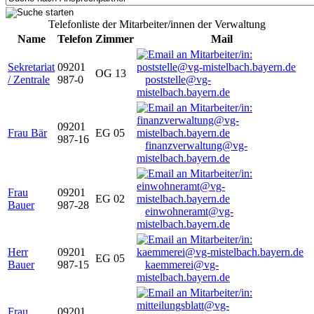
Telefonliste der Mitarbeiter/innen der Verwaltung
Name
Telefon
Zimmer
Mail
Sekretariat
09201
OG 13
/ Zentrale
987-0
poststelle@vg-
mistelbach.bayern.de
09201
Frau Bär
EG 05
987-16
finanzverwaltung@vg-
mistelbach.bayern.de
Frau
09201
EG 02
Bauer
987-28
einwohneramt@vg-
mistelbach.bayern.de
Herr
09201
EG 05
Bauer
987-15
kaemmerei@vg-
mistelbach.bayern.de
Frau
09201