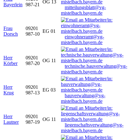
OG 13
Bayerlein
987-21
mitteilungsblatt@vg-
mistelbach.bayern.de
Frau
09201
EG 01
Dorsch
987-10
einwohneramt@vg-
mistelbach.bayern.de
Herr
09201
OG 11
Körber
987-20
technische.bauverwaltung@vg-
mistelbach.bayern.de
Herr
09201
EG 03
Krug
987-13
bauverwaltung@vg-
mistelbach.bayern.de
Herr
09201
OG 11
Lautner
987-19
liegenschaftsverwaltung@vg-
mistelbach.bayern.de