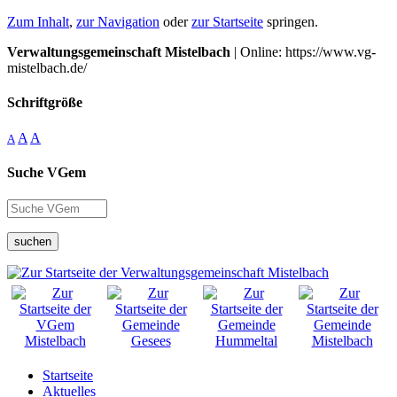
Zum Inhalt
,
zur Navigation
oder
zur Startseite
springen.
Verwaltungsgemeinschaft Mistelbach
| Online: https://www.vg-
mistelbach.de/
Schriftgröße
A
A
A
Suche VGem
suchen
Startseite
Aktuelles