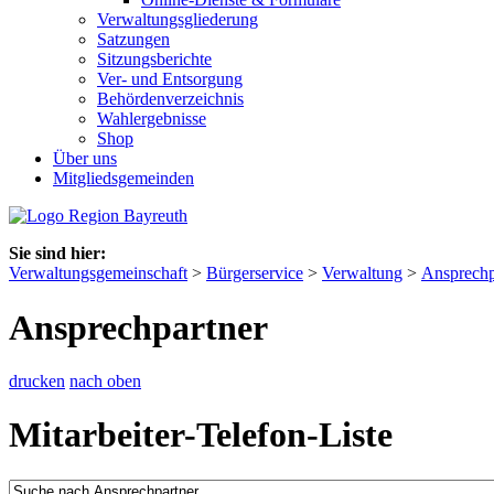
Verwaltungsgliederung
Satzungen
Sitzungsberichte
Ver- und Entsorgung
Behördenverzeichnis
Wahlergebnisse
Shop
Über uns
Mitgliedsgemeinden
Sie sind hier:
Verwaltungsgemeinschaft
>
Bürgerservice
>
Verwaltung
>
Ansprechp
Ansprechpartner
drucken
nach oben
Mitarbeiter-Telefon-Liste