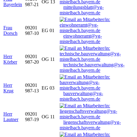
OG 13
Bayerlein
987-21
mitteilungsblatt@vg-
mistelbach.bayern.de
Frau
09201
EG 01
Dorsch
987-10
einwohneramt@vg-
mistelbach.bayern.de
Herr
09201
OG 11
Körber
987-20
technische.bauverwaltung@vg-
mistelbach.bayern.de
Herr
09201
EG 03
Krug
987-13
bauverwaltung@vg-
mistelbach.bayern.de
Herr
09201
OG 11
Lautner
987-19
liegenschaftsverwaltung@vg-
mistelbach.bayern.de