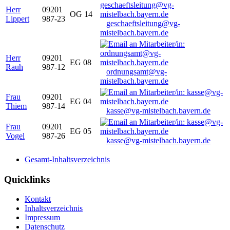
Herr
09201
OG 14
Lippert
987-23
geschaeftsleitung@vg-
mistelbach.bayern.de
Herr
09201
EG 08
Rauh
987-12
ordnungsamt@vg-
mistelbach.bayern.de
Frau
09201
EG 04
Thiem
987-14
kasse@vg-mistelbach.bayern.de
Frau
09201
EG 05
Vogel
987-26
kasse@vg-mistelbach.bayern.de
Gesamt-Inhaltsverzeichnis
Quicklinks
Kontakt
Inhaltsverzeichnis
Impressum
Datenschutz