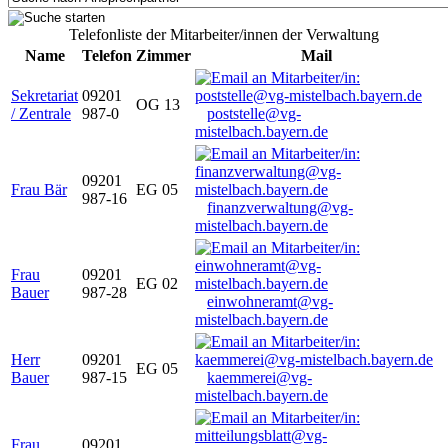
Telefonliste der Mitarbeiter/innen der Verwaltung
Name
Telefon
Zimmer
Mail
Sekretariat
09201
OG 13
/ Zentrale
987-0
poststelle@vg-
mistelbach.bayern.de
09201
Frau Bär
EG 05
987-16
finanzverwaltung@vg-
mistelbach.bayern.de
Frau
09201
EG 02
Bauer
987-28
einwohneramt@vg-
mistelbach.bayern.de
Herr
09201
EG 05
Bauer
987-15
kaemmerei@vg-
mistelbach.bayern.de
Frau
09201