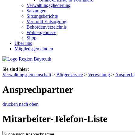
Verwaltungsgliederung
Satzungen
Sitzungsberichte
Ver- und Entsorgung
Behördenverzeichnis
Wahlergebnisse
Shop
Über uns
Mitgliedsgemeinden
Sie sind hier:
Verwaltungsgemeinschaft
>
Bürgerservice
>
Verwaltung
>
Ansprechp
Ansprechpartner
drucken
nach oben
Mitarbeiter-Telefon-Liste