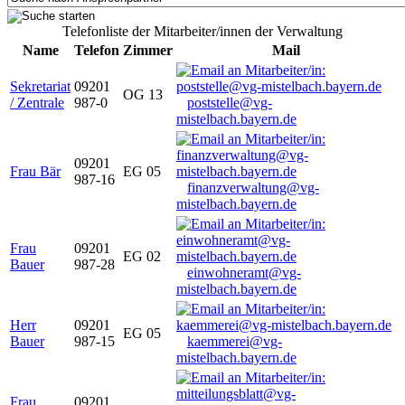
Telefonliste der Mitarbeiter/innen der Verwaltung
Name
Telefon
Zimmer
Mail
Sekretariat
09201
OG 13
/ Zentrale
987-0
poststelle@vg-
mistelbach.bayern.de
09201
Frau Bär
EG 05
987-16
finanzverwaltung@vg-
mistelbach.bayern.de
Frau
09201
EG 02
Bauer
987-28
einwohneramt@vg-
mistelbach.bayern.de
Herr
09201
EG 05
Bauer
987-15
kaemmerei@vg-
mistelbach.bayern.de
Frau
09201