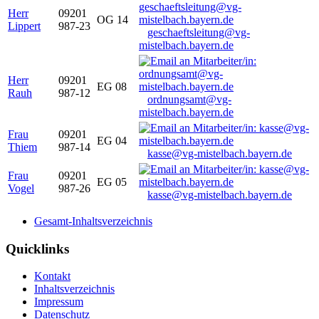
Herr
09201
OG 14
Lippert
987-23
geschaeftsleitung@vg-
mistelbach.bayern.de
Herr
09201
EG 08
Rauh
987-12
ordnungsamt@vg-
mistelbach.bayern.de
Frau
09201
EG 04
Thiem
987-14
kasse@vg-mistelbach.bayern.de
Frau
09201
EG 05
Vogel
987-26
kasse@vg-mistelbach.bayern.de
Gesamt-Inhaltsverzeichnis
Quicklinks
Kontakt
Inhaltsverzeichnis
Impressum
Datenschutz