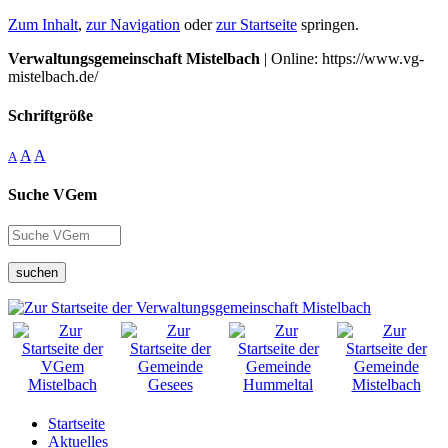
Zum Inhalt
,
zur Navigation
oder
zur Startseite
springen.
Verwaltungsgemeinschaft Mistelbach
| Online: https://www.vg-
mistelbach.de/
Schriftgröße
A
A
A
Suche VGem
suchen
Startseite
Aktuelles