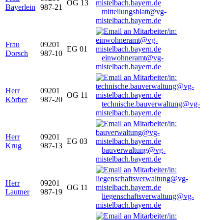
OG 13
Bayerlein
987-21
mitteilungsblatt@vg-
mistelbach.bayern.de
Frau
09201
EG 01
Dorsch
987-10
einwohneramt@vg-
mistelbach.bayern.de
Herr
09201
OG 11
Körber
987-20
technische.bauverwaltung@vg-
mistelbach.bayern.de
Herr
09201
EG 03
Krug
987-13
bauverwaltung@vg-
mistelbach.bayern.de
Herr
09201
OG 11
Lautner
987-19
liegenschaftsverwaltung@vg-
mistelbach.bayern.de