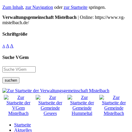
Zum Inhalt
,
zur Navigation
oder
zur Startseite
springen.
Verwaltungsgemeinschaft Mistelbach
| Online: https://www.vg-
mistelbach.de/
Schriftgröße
A
A
A
Suche VGem
suchen
Startseite
Aktuelles