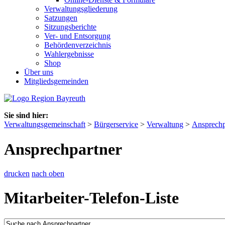
Verwaltungsgliederung
Satzungen
Sitzungsberichte
Ver- und Entsorgung
Behördenverzeichnis
Wahlergebnisse
Shop
Über uns
Mitgliedsgemeinden
Sie sind hier:
Verwaltungsgemeinschaft
>
Bürgerservice
>
Verwaltung
>
Ansprechp
Ansprechpartner
drucken
nach oben
Mitarbeiter-Telefon-Liste