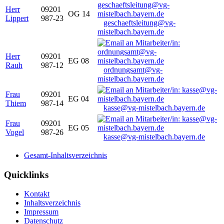
Herr
09201
OG 14
Lippert
987-23
geschaeftsleitung@vg-
mistelbach.bayern.de
Herr
09201
EG 08
Rauh
987-12
ordnungsamt@vg-
mistelbach.bayern.de
Frau
09201
EG 04
Thiem
987-14
kasse@vg-mistelbach.bayern.de
Frau
09201
EG 05
Vogel
987-26
kasse@vg-mistelbach.bayern.de
Gesamt-Inhaltsverzeichnis
Quicklinks
Kontakt
Inhaltsverzeichnis
Impressum
Datenschutz