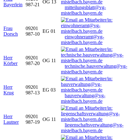
OG 13
Bayerlein
987-21
mitteilungsblatt@vg-
mistelbach.bayern.de
Frau
09201
EG 01
Dorsch
987-10
einwohneramt@vg-
mistelbach.bayern.de
Herr
09201
OG 11
Körber
987-20
technische.bauverwaltung@vg-
mistelbach.bayern.de
Herr
09201
EG 03
Krug
987-13
bauverwaltung@vg-
mistelbach.bayern.de
Herr
09201
OG 11
Lautner
987-19
liegenschaftsverwaltung@vg-
mistelbach.bayern.de