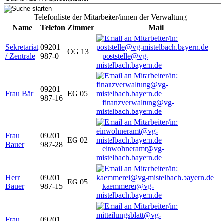
Telefonliste der Mitarbeiter/innen der Verwaltung
Name
Telefon
Zimmer
Mail
Sekretariat
09201
OG 13
/ Zentrale
987-0
poststelle@vg-
mistelbach.bayern.de
09201
Frau Bär
EG 05
987-16
finanzverwaltung@vg-
mistelbach.bayern.de
Frau
09201
EG 02
Bauer
987-28
einwohneramt@vg-
mistelbach.bayern.de
Herr
09201
EG 05
Bauer
987-15
kaemmerei@vg-
mistelbach.bayern.de
Frau
09201