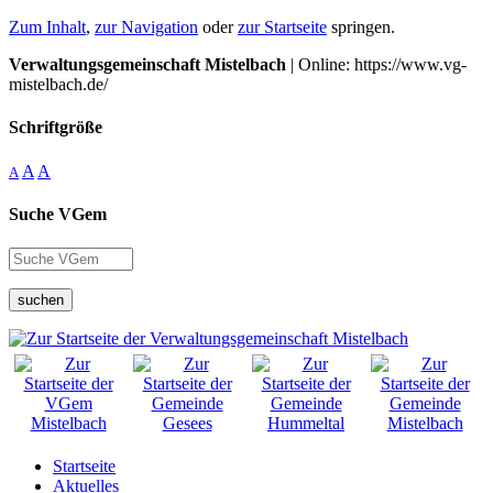
Zum Inhalt
,
zur Navigation
oder
zur Startseite
springen.
Verwaltungsgemeinschaft Mistelbach
| Online: https://www.vg-
mistelbach.de/
Schriftgröße
A
A
A
Suche VGem
suchen
Startseite
Aktuelles