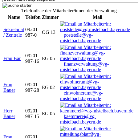
Telefonliste der Mitarbeiter/innen der Verwaltung
Name
Telefon
Zimmer
Mail
Sekretariat
09201
OG 13
/ Zentrale
987-0
poststelle@vg-
mistelbach.bayern.de
09201
Frau Bär
EG 05
987-16
finanzverwaltung@vg-
mistelbach.bayern.de
Frau
09201
EG 02
Bauer
987-28
einwohneramt@vg-
mistelbach.bayern.de
Herr
09201
EG 05
Bauer
987-15
kaemmerei@vg-
mistelbach.bayern.de
Frau
09201