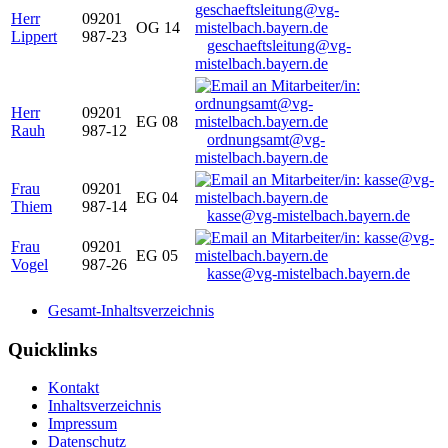
Herr
09201
OG 14
Lippert
987-23
geschaeftsleitung@vg-
mistelbach.bayern.de
Herr
09201
EG 08
Rauh
987-12
ordnungsamt@vg-
mistelbach.bayern.de
Frau
09201
EG 04
Thiem
987-14
kasse@vg-mistelbach.bayern.de
Frau
09201
EG 05
Vogel
987-26
kasse@vg-mistelbach.bayern.de
Gesamt-Inhaltsverzeichnis
Quicklinks
Kontakt
Inhaltsverzeichnis
Impressum
Datenschutz