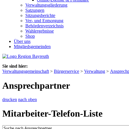
Verwaltungsgliederung
Satzungen
Sitzungsberichte
Ver- und Entsorgung
Behördenverzeichnis
Wahlergebnisse
Shop
Über uns
Mitgliedsgemeinden
Sie sind hier:
Verwaltungsgemeinschaft
>
Bürgerservice
>
Verwaltung
>
Ansprechp
Ansprechpartner
drucken
nach oben
Mitarbeiter-Telefon-Liste