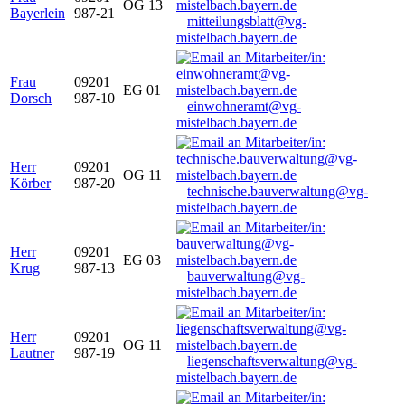
OG 13
Bayerlein
987-21
mitteilungsblatt@vg-
mistelbach.bayern.de
Frau
09201
EG 01
Dorsch
987-10
einwohneramt@vg-
mistelbach.bayern.de
Herr
09201
OG 11
Körber
987-20
technische.bauverwaltung@vg-
mistelbach.bayern.de
Herr
09201
EG 03
Krug
987-13
bauverwaltung@vg-
mistelbach.bayern.de
Herr
09201
OG 11
Lautner
987-19
liegenschaftsverwaltung@vg-
mistelbach.bayern.de