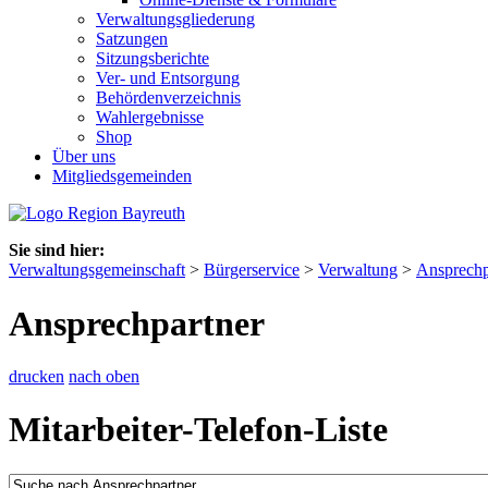
Verwaltungsgliederung
Satzungen
Sitzungsberichte
Ver- und Entsorgung
Behördenverzeichnis
Wahlergebnisse
Shop
Über uns
Mitgliedsgemeinden
Sie sind hier:
Verwaltungsgemeinschaft
>
Bürgerservice
>
Verwaltung
>
Ansprechp
Ansprechpartner
drucken
nach oben
Mitarbeiter-Telefon-Liste