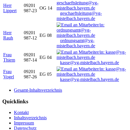
Herr
09201
OG 14
Lippert
987-23
geschaeftsleitung@vg-
mistelbach.bayern.de
Herr
09201
EG 08
Rauh
987-12
ordnungsamt@vg-
mistelbach.bayern.de
Frau
09201
EG 04
Thiem
987-14
kasse@vg-mistelbach.bayern.de
Frau
09201
EG 05
Vogel
987-26
kasse@vg-mistelbach.bayern.de
Gesamt-Inhaltsverzeichnis
Quicklinks
Kontakt
Inhaltsverzeichnis
Impressum
Datenschutz