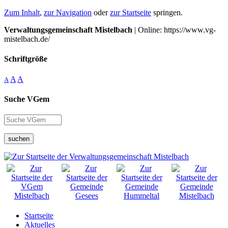
Zum Inhalt
,
zur Navigation
oder
zur Startseite
springen.
Verwaltungsgemeinschaft Mistelbach
| Online: https://www.vg-
mistelbach.de/
Schriftgröße
A
A
A
Suche VGem
suchen
Startseite
Aktuelles