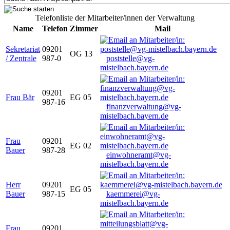
Telefonliste der Mitarbeiter/innen der Verwaltung
Name
Telefon
Zimmer
Mail
Sekretariat
09201
OG 13
/ Zentrale
987-0
poststelle@vg-
mistelbach.bayern.de
09201
Frau Bär
EG 05
987-16
finanzverwaltung@vg-
mistelbach.bayern.de
Frau
09201
EG 02
Bauer
987-28
einwohneramt@vg-
mistelbach.bayern.de
Herr
09201
EG 05
Bauer
987-15
kaemmerei@vg-
mistelbach.bayern.de
Frau
09201