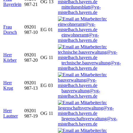
OG 13
Bayerlein
987-21
mitteilungsblatt@vg-
mistelbach.bayern.de
Frau
09201
EG 01
Dorsch
987-10
einwohneramt@vg-
mistelbach.bayern.de
Herr
09201
OG 11
Körber
987-20
technische.bauverwaltung@vg-
mistelbach.bayern.de
Herr
09201
EG 03
Krug
987-13
bauverwaltung@vg-
mistelbach.bayern.de
Herr
09201
OG 11
Lautner
987-19
liegenschaftsverwaltung@vg-
mistelbach.bayern.de