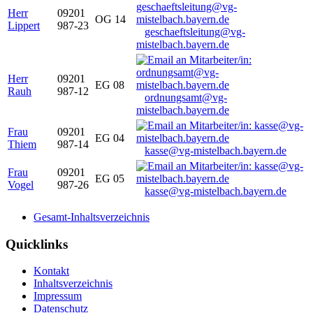
Herr
09201
OG 14
Lippert
987-23
geschaeftsleitung@vg-
mistelbach.bayern.de
Herr
09201
EG 08
Rauh
987-12
ordnungsamt@vg-
mistelbach.bayern.de
Frau
09201
EG 04
Thiem
987-14
kasse@vg-mistelbach.bayern.de
Frau
09201
EG 05
Vogel
987-26
kasse@vg-mistelbach.bayern.de
Gesamt-Inhaltsverzeichnis
Quicklinks
Kontakt
Inhaltsverzeichnis
Impressum
Datenschutz