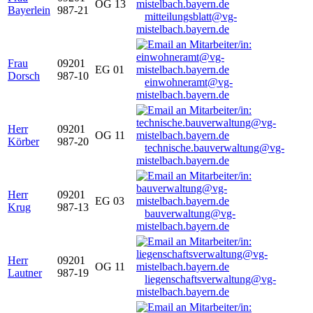
OG 13
Bayerlein
987-21
mitteilungsblatt@vg-
mistelbach.bayern.de
Frau
09201
EG 01
Dorsch
987-10
einwohneramt@vg-
mistelbach.bayern.de
Herr
09201
OG 11
Körber
987-20
technische.bauverwaltung@vg-
mistelbach.bayern.de
Herr
09201
EG 03
Krug
987-13
bauverwaltung@vg-
mistelbach.bayern.de
Herr
09201
OG 11
Lautner
987-19
liegenschaftsverwaltung@vg-
mistelbach.bayern.de