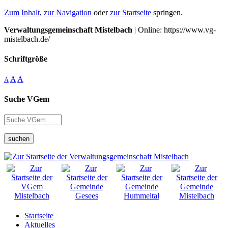
Zum Inhalt
,
zur Navigation
oder
zur Startseite
springen.
Verwaltungsgemeinschaft Mistelbach
| Online: https://www.vg-
mistelbach.de/
Schriftgröße
A
A
A
Suche VGem
suchen
Startseite
Aktuelles