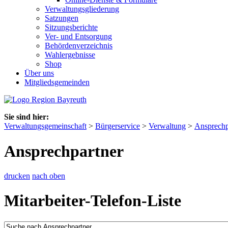
Verwaltungsgliederung
Satzungen
Sitzungsberichte
Ver- und Entsorgung
Behördenverzeichnis
Wahlergebnisse
Shop
Über uns
Mitgliedsgemeinden
Sie sind hier:
Verwaltungsgemeinschaft
>
Bürgerservice
>
Verwaltung
>
Ansprechp
Ansprechpartner
drucken
nach oben
Mitarbeiter-Telefon-Liste