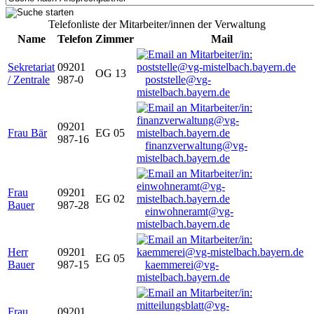
Telefonliste der Mitarbeiter/innen der Verwaltung
Name
Telefon
Zimmer
Mail
Sekretariat
09201
OG 13
/ Zentrale
987-0
poststelle@vg-
mistelbach.bayern.de
09201
Frau Bär
EG 05
987-16
finanzverwaltung@vg-
mistelbach.bayern.de
Frau
09201
EG 02
Bauer
987-28
einwohneramt@vg-
mistelbach.bayern.de
Herr
09201
EG 05
Bauer
987-15
kaemmerei@vg-
mistelbach.bayern.de
Frau
09201