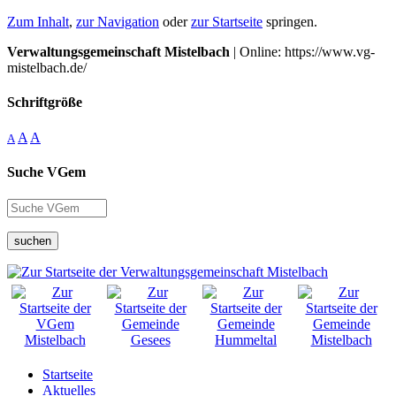
Zum Inhalt
,
zur Navigation
oder
zur Startseite
springen.
Verwaltungsgemeinschaft Mistelbach
| Online: https://www.vg-
mistelbach.de/
Schriftgröße
A
A
A
Suche VGem
suchen
Startseite
Aktuelles