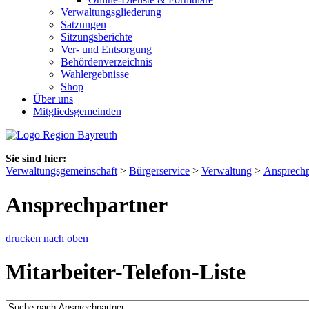
Verwaltungsgliederung
Satzungen
Sitzungsberichte
Ver- und Entsorgung
Behördenverzeichnis
Wahlergebnisse
Shop
Über uns
Mitgliedsgemeinden
Sie sind hier:
Verwaltungsgemeinschaft
>
Bürgerservice
>
Verwaltung
>
Ansprechp
Ansprechpartner
drucken
nach oben
Mitarbeiter-Telefon-Liste