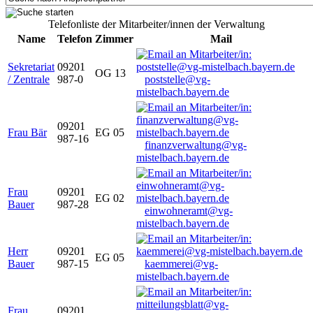
Telefonliste der Mitarbeiter/innen der Verwaltung
Name
Telefon
Zimmer
Mail
Sekretariat
09201
OG 13
/ Zentrale
987-0
poststelle@vg-
mistelbach.bayern.de
09201
Frau Bär
EG 05
987-16
finanzverwaltung@vg-
mistelbach.bayern.de
Frau
09201
EG 02
Bauer
987-28
einwohneramt@vg-
mistelbach.bayern.de
Herr
09201
EG 05
Bauer
987-15
kaemmerei@vg-
mistelbach.bayern.de
Frau
09201