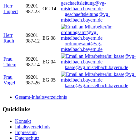
Herr
09201
OG 14
Lippert
987-23
geschaeftsleitung@vg-
mistelbach.bayern.de
Herr
09201
EG 08
Rauh
987-12
ordnungsamt@vg-
mistelbach.bayern.de
Frau
09201
EG 04
Thiem
987-14
kasse@vg-mistelbach.bayern.de
Frau
09201
EG 05
Vogel
987-26
kasse@vg-mistelbach.bayern.de
Gesamt-Inhaltsverzeichnis
Quicklinks
Kontakt
Inhaltsverzeichnis
Impressum
Datenschutz