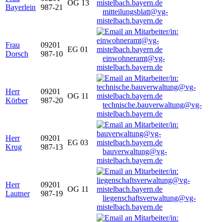
OG 13
Bayerlein
987-21
mitteilungsblatt@vg-
mistelbach.bayern.de
Frau
09201
EG 01
Dorsch
987-10
einwohneramt@vg-
mistelbach.bayern.de
Herr
09201
OG 11
Körber
987-20
technische.bauverwaltung@vg-
mistelbach.bayern.de
Herr
09201
EG 03
Krug
987-13
bauverwaltung@vg-
mistelbach.bayern.de
Herr
09201
OG 11
Lautner
987-19
liegenschaftsverwaltung@vg-
mistelbach.bayern.de