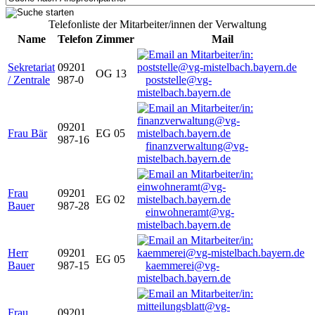
Telefonliste der Mitarbeiter/innen der Verwaltung
Name
Telefon
Zimmer
Mail
Sekretariat
09201
OG 13
/ Zentrale
987-0
poststelle@vg-
mistelbach.bayern.de
09201
Frau Bär
EG 05
987-16
finanzverwaltung@vg-
mistelbach.bayern.de
Frau
09201
EG 02
Bauer
987-28
einwohneramt@vg-
mistelbach.bayern.de
Herr
09201
EG 05
Bauer
987-15
kaemmerei@vg-
mistelbach.bayern.de
Frau
09201