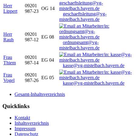
Herr
09201
OG 14
Lippert
987-23
geschaeftsleitung@vg-
mistelbach.bayern.de
Herr
09201
EG 08
Rauh
987-12
ordnungsamt@vg-
mistelbach.bayern.de
Frau
09201
EG 04
Thiem
987-14
kasse@vg-mistelbach.bayern.de
Frau
09201
EG 05
Vogel
987-26
kasse@vg-mistelbach.bayern.de
Gesamt-Inhaltsverzeichnis
Quicklinks
Kontakt
Inhaltsverzeichnis
Impressum
Datenschutz