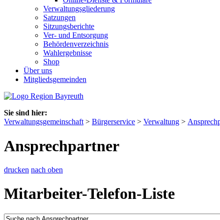
Verwaltungsgliederung
Satzungen
Sitzungsberichte
Ver- und Entsorgung
Behördenverzeichnis
Wahlergebnisse
Shop
Über uns
Mitgliedsgemeinden
Sie sind hier:
Verwaltungsgemeinschaft
>
Bürgerservice
>
Verwaltung
>
Ansprechp
Ansprechpartner
drucken
nach oben
Mitarbeiter-Telefon-Liste