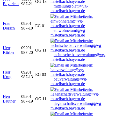
OG 13
Bayerlein
987-21
mitteilungsblatt@vg-
mistelbach.bayern.de
Frau
09201
EG 01
Dorsch
987-10
einwohneramt@vg-
mistelbach.bayern.de
Herr
09201
OG 11
Körber
987-20
technische.bauverwaltung@vg-
mistelbach.bayern.de
Herr
09201
EG 03
Krug
987-13
bauverwaltung@vg-
mistelbach.bayern.de
Herr
09201
OG 11
Lautner
987-19
liegenschaftsverwaltung@vg-
mistelbach.bayern.de