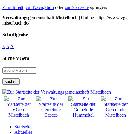
Zum Inhalt
,
zur Navigation
oder
zur Startseite
springen.
Verwaltungsgemeinschaft Mistelbach
| Online: https://www.vg-
mistelbach.de/
Schriftgröße
A
A
A
Suche VGem
suchen
Startseite
Aktuelles