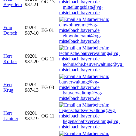
OG 13
Bayerlein
987-21
mitteilungsblatt@vg-
mistelbach.bayern.de
Frau
09201
EG 01
Dorsch
987-10
einwohneramt@vg-
mistelbach.bayern.de
Herr
09201
OG 11
Körber
987-20
technische.bauverwaltung@vg-
mistelbach.bayern.de
Herr
09201
EG 03
Krug
987-13
bauverwaltung@vg-
mistelbach.bayern.de
Herr
09201
OG 11
Lautner
987-19
liegenschaftsverwaltung@vg-
mistelbach.bayern.de