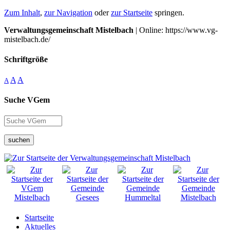
Zum Inhalt
,
zur Navigation
oder
zur Startseite
springen.
Verwaltungsgemeinschaft Mistelbach
| Online: https://www.vg-
mistelbach.de/
Schriftgröße
A
A
A
Suche VGem
suchen
Startseite
Aktuelles