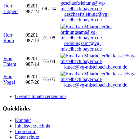
Herr
09201
OG 14
Lippert
987-23
geschaeftsleitung@vg-
mistelbach.bayern.de
Herr
09201
EG 08
Rauh
987-12
ordnungsamt@vg-
mistelbach.bayern.de
Frau
09201
EG 04
Thiem
987-14
kasse@vg-mistelbach.bayern.de
Frau
09201
EG 05
Vogel
987-26
kasse@vg-mistelbach.bayern.de
Gesamt-Inhaltsverzeichnis
Quicklinks
Kontakt
Inhaltsverzeichnis
Impressum
Datenschutz