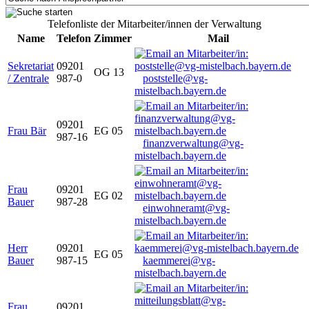
Telefonliste der Mitarbeiter/innen der Verwaltung
Name
Telefon
Zimmer
Mail
Sekretariat
09201
OG 13
/ Zentrale
987-0
poststelle@vg-
mistelbach.bayern.de
09201
Frau Bär
EG 05
987-16
finanzverwaltung@vg-
mistelbach.bayern.de
Frau
09201
EG 02
Bauer
987-28
einwohneramt@vg-
mistelbach.bayern.de
Herr
09201
EG 05
Bauer
987-15
kaemmerei@vg-
mistelbach.bayern.de
Frau
09201