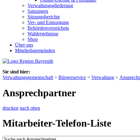
Verwaltungsgliederung
Satzungen
Sitzungsberichte
Ver- und Entsorgung
Behördenverzeichnis
Wahlergebnisse
Shop
Über uns
Mitgliedsgemeinden
Sie sind hier:
Verwaltungsgemeinschaft
>
Bürgerservice
>
Verwaltung
>
Ansprechp
Ansprechpartner
drucken
nach oben
Mitarbeiter-Telefon-Liste