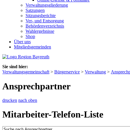
Verwaltungsgliederung
Satzungen
Sitzungsberichte
Ver- und Entsorgung
Behördenverzeichnis
Wahlergebnisse
Shop
Über uns
Mitgliedsgemeinden
Sie sind hier:
Verwaltungsgemeinschaft
>
Bürgerservice
>
Verwaltung
>
Ansprechp
Ansprechpartner
drucken
nach oben
Mitarbeiter-Telefon-Liste