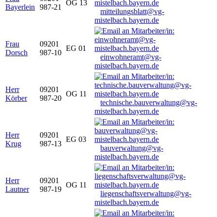
OG 13
Bayerlein
987-21
mitteilungsblatt@vg-
mistelbach.bayern.de
Frau
09201
EG 01
Dorsch
987-10
einwohneramt@vg-
mistelbach.bayern.de
Herr
09201
OG 11
Körber
987-20
technische.bauverwaltung@vg-
mistelbach.bayern.de
Herr
09201
EG 03
Krug
987-13
bauverwaltung@vg-
mistelbach.bayern.de
Herr
09201
OG 11
Lautner
987-19
liegenschaftsverwaltung@vg-
mistelbach.bayern.de