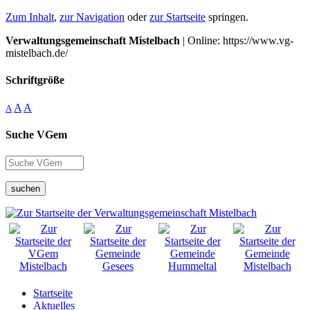
Zum Inhalt
,
zur Navigation
oder
zur Startseite
springen.
Verwaltungsgemeinschaft Mistelbach
| Online: https://www.vg-
mistelbach.de/
Schriftgröße
A
A
A
Suche VGem
suchen
Startseite
Aktuelles