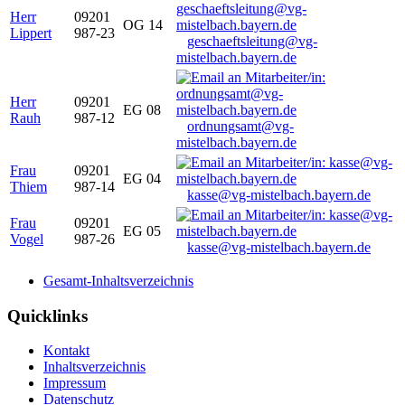
Herr
09201
OG 14
Lippert
987-23
geschaeftsleitung@vg-
mistelbach.bayern.de
Herr
09201
EG 08
Rauh
987-12
ordnungsamt@vg-
mistelbach.bayern.de
Frau
09201
EG 04
Thiem
987-14
kasse@vg-mistelbach.bayern.de
Frau
09201
EG 05
Vogel
987-26
kasse@vg-mistelbach.bayern.de
Gesamt-Inhaltsverzeichnis
Quicklinks
Kontakt
Inhaltsverzeichnis
Impressum
Datenschutz