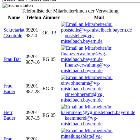
Telefonliste der Mitarbeiter/innen der Verwaltung
Name
Telefon
Zimmer
Mail
Sekretariat
09201
OG 13
/ Zentrale
987-0
poststelle@vg-
mistelbach.bayern.de
09201
Frau Bär
EG 05
987-16
finanzverwaltung@vg-
mistelbach.bayern.de
Frau
09201
EG 02
Bauer
987-28
einwohneramt@vg-
mistelbach.bayern.de
Herr
09201
EG 05
Bauer
987-15
kaemmerei@vg-
mistelbach.bayern.de
Frau
09201