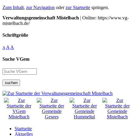
Zum Inhalt
,
zur Navigation
oder
zur Startseite
springen.
Verwaltungsgemeinschaft Mistelbach
| Online: https://www.vg-
mistelbach.de/
Schriftgröße
A
A
A
Suche VGem
suchen
Startseite
Aktuelles