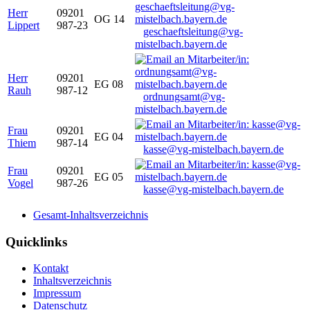
Herr
09201
OG 14
Lippert
987-23
geschaeftsleitung@vg-
mistelbach.bayern.de
Herr
09201
EG 08
Rauh
987-12
ordnungsamt@vg-
mistelbach.bayern.de
Frau
09201
EG 04
Thiem
987-14
kasse@vg-mistelbach.bayern.de
Frau
09201
EG 05
Vogel
987-26
kasse@vg-mistelbach.bayern.de
Gesamt-Inhaltsverzeichnis
Quicklinks
Kontakt
Inhaltsverzeichnis
Impressum
Datenschutz