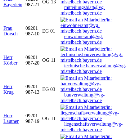
OG 13
Bayerlein
987-21
mitteilungsblatt@vg-
mistelbach.bayern.de
Frau
09201
EG 01
Dorsch
987-10
einwohneramt@vg-
mistelbach.bayern.de
Herr
09201
OG 11
Körber
987-20
technische.bauverwaltung@vg-
mistelbach.bayern.de
Herr
09201
EG 03
Krug
987-13
bauverwaltung@vg-
mistelbach.bayern.de
Herr
09201
OG 11
Lautner
987-19
liegenschaftsverwaltung@vg-
mistelbach.bayern.de