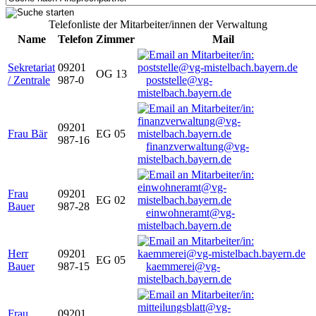
Telefonliste der Mitarbeiter/innen der Verwaltung
Name
Telefon
Zimmer
Mail
Sekretariat
09201
OG 13
/ Zentrale
987-0
poststelle@vg-
mistelbach.bayern.de
09201
Frau Bär
EG 05
987-16
finanzverwaltung@vg-
mistelbach.bayern.de
Frau
09201
EG 02
Bauer
987-28
einwohneramt@vg-
mistelbach.bayern.de
Herr
09201
EG 05
Bauer
987-15
kaemmerei@vg-
mistelbach.bayern.de
Frau
09201