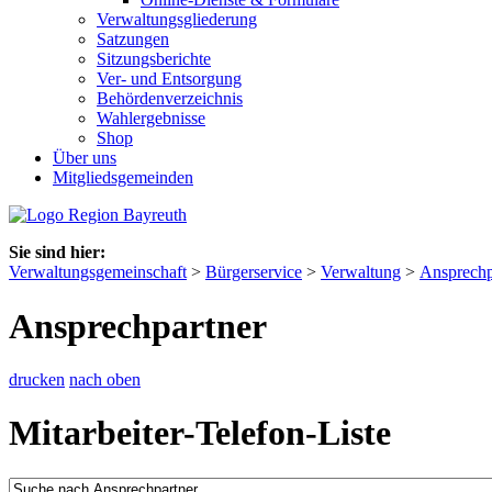
Verwaltungsgliederung
Satzungen
Sitzungsberichte
Ver- und Entsorgung
Behördenverzeichnis
Wahlergebnisse
Shop
Über uns
Mitgliedsgemeinden
Sie sind hier:
Verwaltungsgemeinschaft
>
Bürgerservice
>
Verwaltung
>
Ansprechp
Ansprechpartner
drucken
nach oben
Mitarbeiter-Telefon-Liste