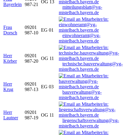
OG 13
Bayerlein
987-21
mitteilungsblatt@vg-
mistelbach.bayern.de
Frau
09201
EG 01
Dorsch
987-10
einwohneramt@vg-
mistelbach.bayern.de
Herr
09201
OG 11
Körber
987-20
technische.bauverwaltung@vg-
mistelbach.bayern.de
Herr
09201
EG 03
Krug
987-13
bauverwaltung@vg-
mistelbach.bayern.de
Herr
09201
OG 11
Lautner
987-19
liegenschaftsverwaltung@vg-
mistelbach.bayern.de