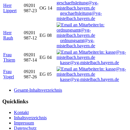
Herr
09201
OG 14
Lippert
987-23
geschaeftsleitung@vg-
mistelbach.bayern.de
Herr
09201
EG 08
Rauh
987-12
ordnungsamt@vg-
mistelbach.bayern.de
Frau
09201
EG 04
Thiem
987-14
kasse@vg-mistelbach.bayern.de
Frau
09201
EG 05
Vogel
987-26
kasse@vg-mistelbach.bayern.de
Gesamt-Inhaltsverzeichnis
Quicklinks
Kontakt
Inhaltsverzeichnis
Impressum
Datenschutz