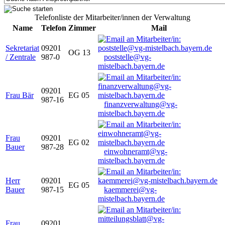
Telefonliste der Mitarbeiter/innen der Verwaltung
Name
Telefon
Zimmer
Mail
Sekretariat
09201
OG 13
/ Zentrale
987-0
poststelle@vg-
mistelbach.bayern.de
09201
Frau Bär
EG 05
987-16
finanzverwaltung@vg-
mistelbach.bayern.de
Frau
09201
EG 02
Bauer
987-28
einwohneramt@vg-
mistelbach.bayern.de
Herr
09201
EG 05
Bauer
987-15
kaemmerei@vg-
mistelbach.bayern.de
Frau
09201