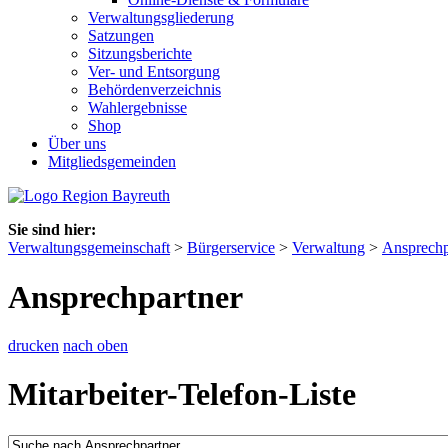
Verwaltungsgliederung
Satzungen
Sitzungsberichte
Ver- und Entsorgung
Behördenverzeichnis
Wahlergebnisse
Shop
Über uns
Mitgliedsgemeinden
Sie sind hier:
Verwaltungsgemeinschaft
>
Bürgerservice
>
Verwaltung
>
Ansprechp
Ansprechpartner
drucken
nach oben
Mitarbeiter-Telefon-Liste