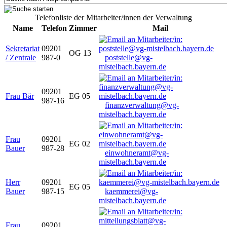
Telefonliste der Mitarbeiter/innen der Verwaltung
Name
Telefon
Zimmer
Mail
Sekretariat
09201
OG 13
/ Zentrale
987-0
poststelle@vg-
mistelbach.bayern.de
09201
Frau Bär
EG 05
987-16
finanzverwaltung@vg-
mistelbach.bayern.de
Frau
09201
EG 02
Bauer
987-28
einwohneramt@vg-
mistelbach.bayern.de
Herr
09201
EG 05
Bauer
987-15
kaemmerei@vg-
mistelbach.bayern.de
Frau
09201