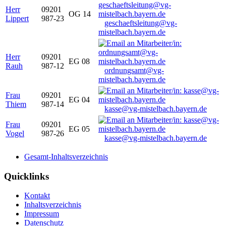
Herr
09201
OG 14
Lippert
987-23
geschaeftsleitung@vg-
mistelbach.bayern.de
Herr
09201
EG 08
Rauh
987-12
ordnungsamt@vg-
mistelbach.bayern.de
Frau
09201
EG 04
Thiem
987-14
kasse@vg-mistelbach.bayern.de
Frau
09201
EG 05
Vogel
987-26
kasse@vg-mistelbach.bayern.de
Gesamt-Inhaltsverzeichnis
Quicklinks
Kontakt
Inhaltsverzeichnis
Impressum
Datenschutz