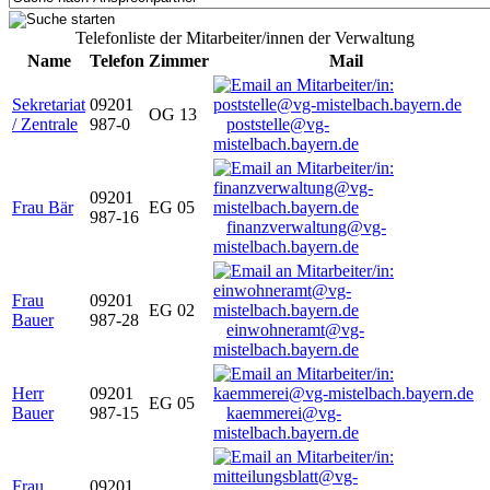
Telefonliste der Mitarbeiter/innen der Verwaltung
Name
Telefon
Zimmer
Mail
Sekretariat
09201
OG 13
/ Zentrale
987-0
poststelle@vg-
mistelbach.bayern.de
09201
Frau Bär
EG 05
987-16
finanzverwaltung@vg-
mistelbach.bayern.de
Frau
09201
EG 02
Bauer
987-28
einwohneramt@vg-
mistelbach.bayern.de
Herr
09201
EG 05
Bauer
987-15
kaemmerei@vg-
mistelbach.bayern.de
Frau
09201