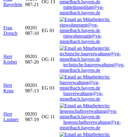
OG 13
Bayerlein
987-21
mitteilungsblatt@vg-
mistelbach.bayern.de
Frau
09201
EG 01
Dorsch
987-10
einwohneramt@vg-
mistelbach.bayern.de
Herr
09201
OG 11
Körber
987-20
technische.bauverwaltung@vg-
mistelbach.bayern.de
Herr
09201
EG 03
Krug
987-13
bauverwaltung@vg-
mistelbach.bayern.de
Herr
09201
OG 11
Lautner
987-19
liegenschaftsverwaltung@vg-
mistelbach.bayern.de