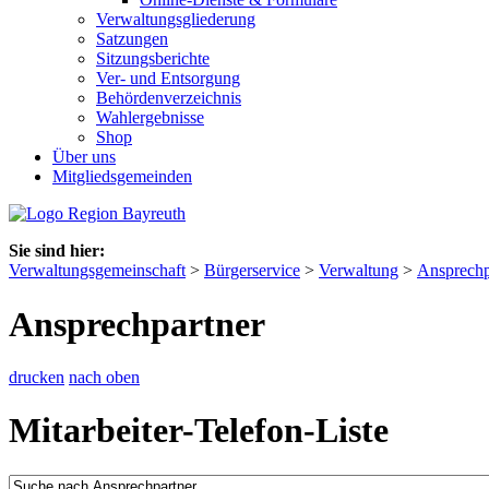
Verwaltungsgliederung
Satzungen
Sitzungsberichte
Ver- und Entsorgung
Behördenverzeichnis
Wahlergebnisse
Shop
Über uns
Mitgliedsgemeinden
Sie sind hier:
Verwaltungsgemeinschaft
>
Bürgerservice
>
Verwaltung
>
Ansprechp
Ansprechpartner
drucken
nach oben
Mitarbeiter-Telefon-Liste