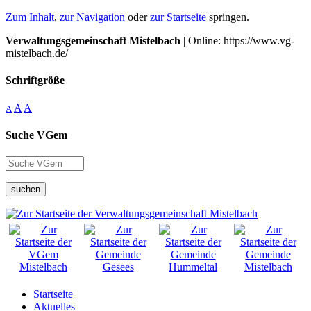
Zum Inhalt
,
zur Navigation
oder
zur Startseite
springen.
Verwaltungsgemeinschaft Mistelbach
| Online: https://www.vg-
mistelbach.de/
Schriftgröße
A
A
A
Suche VGem
suchen
Startseite
Aktuelles