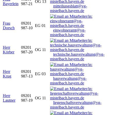
OG 13
Bayerlein
987-21
mitteilungsblatt@vg-
mistelbach.bayern.de
Frau
09201
EG 01
Dorsch
987-10
einwohneramt@vg-
mistelbach.bayern.de
Herr
09201
OG 11
Körber
987-20
technische.bauverwaltung@vg-
mistelbach.bayern.de
Herr
09201
EG 03
Krug
987-13
bauverwaltung@vg-
mistelbach.bayern.de
Herr
09201
OG 11
Lautner
987-19
liegenschaftsverwaltung@vg-
mistelbach.bayern.de