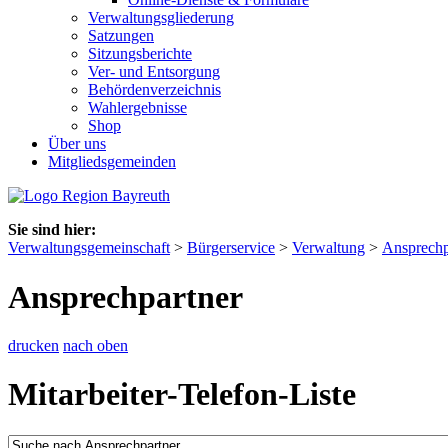
Verwaltungsgliederung
Satzungen
Sitzungsberichte
Ver- und Entsorgung
Behördenverzeichnis
Wahlergebnisse
Shop
Über uns
Mitgliedsgemeinden
Sie sind hier:
Verwaltungsgemeinschaft
>
Bürgerservice
>
Verwaltung
>
Ansprechp
Ansprechpartner
drucken
nach oben
Mitarbeiter-Telefon-Liste