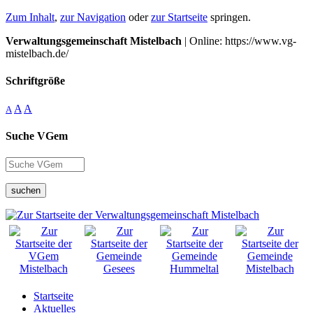
Zum Inhalt
,
zur Navigation
oder
zur Startseite
springen.
Verwaltungsgemeinschaft Mistelbach
| Online: https://www.vg-
mistelbach.de/
Schriftgröße
A
A
A
Suche VGem
suchen
Startseite
Aktuelles