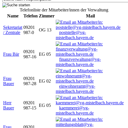
Telefonliste der Mitarbeiter/innen der Verwaltung
Name
Telefon
Zimmer
Mail
Sekretariat
09201
OG 13
/ Zentrale
987-0
poststelle@vg-
mistelbach.bayern.de
09201
Frau Bär
EG 05
987-16
finanzverwaltung@vg-
mistelbach.bayern.de
Frau
09201
EG 02
Bauer
987-28
einwohneramt@vg-
mistelbach.bayern.de
Herr
09201
EG 05
Bauer
987-15
kaemmerei@vg-
mistelbach.bayern.de
Frau
09201