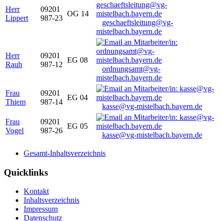
Herr
09201
OG 14
Lippert
987-23
geschaeftsleitung@vg-
mistelbach.bayern.de
Herr
09201
EG 08
Rauh
987-12
ordnungsamt@vg-
mistelbach.bayern.de
Frau
09201
EG 04
Thiem
987-14
kasse@vg-mistelbach.bayern.de
Frau
09201
EG 05
Vogel
987-26
kasse@vg-mistelbach.bayern.de
Gesamt-Inhaltsverzeichnis
Quicklinks
Kontakt
Inhaltsverzeichnis
Impressum
Datenschutz