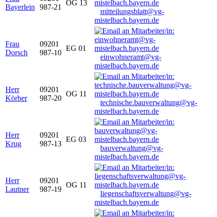
OG 13
Bayerlein
987-21
mitteilungsblatt@vg-
mistelbach.bayern.de
Frau
09201
EG 01
Dorsch
987-10
einwohneramt@vg-
mistelbach.bayern.de
Herr
09201
OG 11
Körber
987-20
technische.bauverwaltung@vg-
mistelbach.bayern.de
Herr
09201
EG 03
Krug
987-13
bauverwaltung@vg-
mistelbach.bayern.de
Herr
09201
OG 11
Lautner
987-19
liegenschaftsverwaltung@vg-
mistelbach.bayern.de