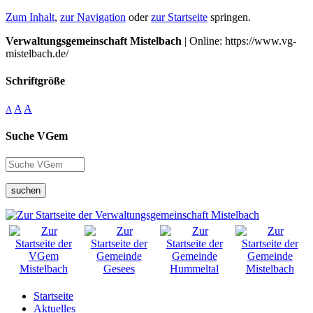
Zum Inhalt
,
zur Navigation
oder
zur Startseite
springen.
Verwaltungsgemeinschaft Mistelbach
| Online: https://www.vg-
mistelbach.de/
Schriftgröße
A
A
A
Suche VGem
suchen
Startseite
Aktuelles