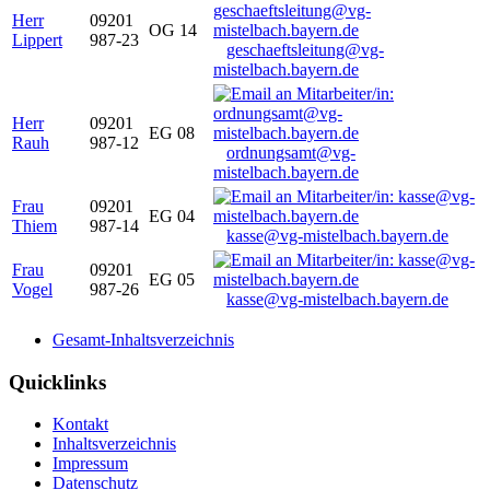
Herr
09201
OG 14
Lippert
987-23
geschaeftsleitung@vg-
mistelbach.bayern.de
Herr
09201
EG 08
Rauh
987-12
ordnungsamt@vg-
mistelbach.bayern.de
Frau
09201
EG 04
Thiem
987-14
kasse@vg-mistelbach.bayern.de
Frau
09201
EG 05
Vogel
987-26
kasse@vg-mistelbach.bayern.de
Gesamt-Inhaltsverzeichnis
Quicklinks
Kontakt
Inhaltsverzeichnis
Impressum
Datenschutz