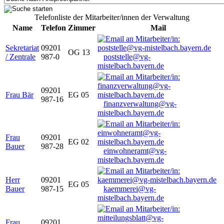
Telefonliste der Mitarbeiter/innen der Verwaltung
Name
Telefon
Zimmer
Mail
Sekretariat
09201
OG 13
/ Zentrale
987-0
poststelle@vg-
mistelbach.bayern.de
09201
Frau Bär
EG 05
987-16
finanzverwaltung@vg-
mistelbach.bayern.de
Frau
09201
EG 02
Bauer
987-28
einwohneramt@vg-
mistelbach.bayern.de
Herr
09201
EG 05
Bauer
987-15
kaemmerei@vg-
mistelbach.bayern.de
Frau
09201