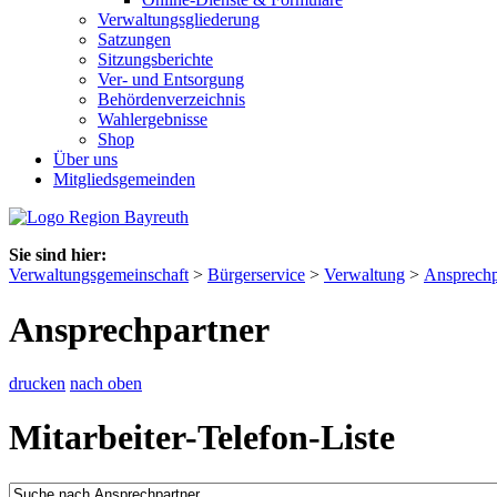
Verwaltungsgliederung
Satzungen
Sitzungsberichte
Ver- und Entsorgung
Behördenverzeichnis
Wahlergebnisse
Shop
Über uns
Mitgliedsgemeinden
Sie sind hier:
Verwaltungsgemeinschaft
>
Bürgerservice
>
Verwaltung
>
Ansprechp
Ansprechpartner
drucken
nach oben
Mitarbeiter-Telefon-Liste