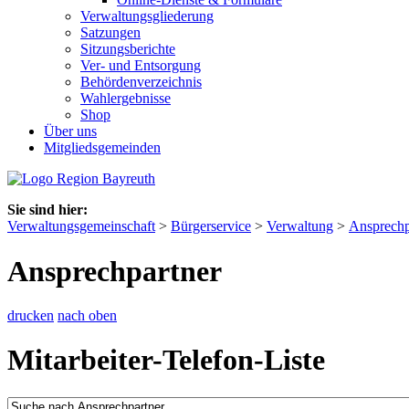
Verwaltungsgliederung
Satzungen
Sitzungsberichte
Ver- und Entsorgung
Behördenverzeichnis
Wahlergebnisse
Shop
Über uns
Mitgliedsgemeinden
Sie sind hier:
Verwaltungsgemeinschaft
>
Bürgerservice
>
Verwaltung
>
Ansprechp
Ansprechpartner
drucken
nach oben
Mitarbeiter-Telefon-Liste