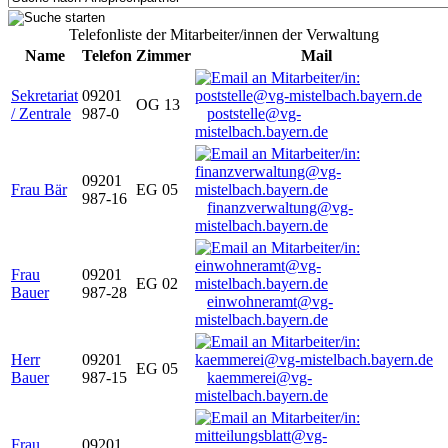
Telefonliste der Mitarbeiter/innen der Verwaltung
Name
Telefon
Zimmer
Mail
Sekretariat
09201
OG 13
/ Zentrale
987-0
poststelle@vg-
mistelbach.bayern.de
09201
Frau Bär
EG 05
987-16
finanzverwaltung@vg-
mistelbach.bayern.de
Frau
09201
EG 02
Bauer
987-28
einwohneramt@vg-
mistelbach.bayern.de
Herr
09201
EG 05
Bauer
987-15
kaemmerei@vg-
mistelbach.bayern.de
Frau
09201