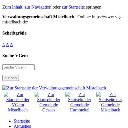
Zum Inhalt
,
zur Navigation
oder
zur Startseite
springen.
Verwaltungsgemeinschaft Mistelbach
| Online: https://www.vg-
mistelbach.de/
Schriftgröße
A
A
A
Suche VGem
suchen
Startseite
Aktuelles