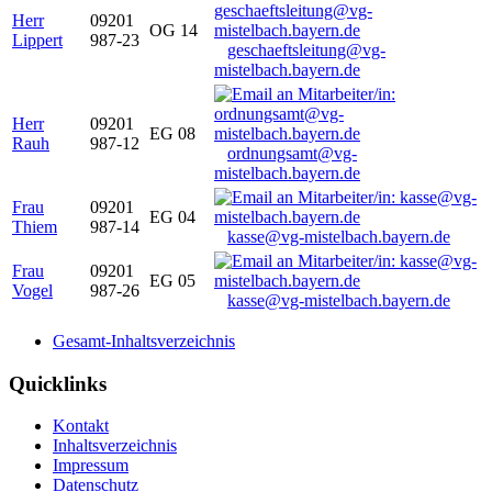
Herr
09201
OG 14
Lippert
987-23
geschaeftsleitung@vg-
mistelbach.bayern.de
Herr
09201
EG 08
Rauh
987-12
ordnungsamt@vg-
mistelbach.bayern.de
Frau
09201
EG 04
Thiem
987-14
kasse@vg-mistelbach.bayern.de
Frau
09201
EG 05
Vogel
987-26
kasse@vg-mistelbach.bayern.de
Gesamt-Inhaltsverzeichnis
Quicklinks
Kontakt
Inhaltsverzeichnis
Impressum
Datenschutz