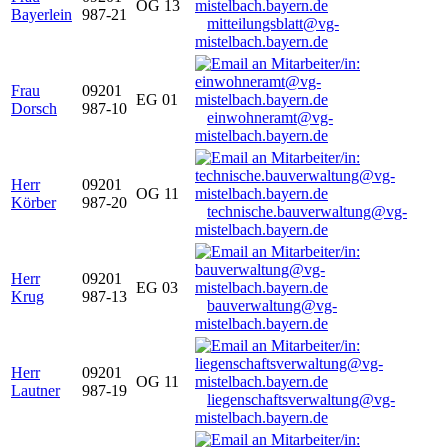
OG 13
Bayerlein
987-21
mitteilungsblatt@vg-
mistelbach.bayern.de
Frau
09201
EG 01
Dorsch
987-10
einwohneramt@vg-
mistelbach.bayern.de
Herr
09201
OG 11
Körber
987-20
technische.bauverwaltung@vg-
mistelbach.bayern.de
Herr
09201
EG 03
Krug
987-13
bauverwaltung@vg-
mistelbach.bayern.de
Herr
09201
OG 11
Lautner
987-19
liegenschaftsverwaltung@vg-
mistelbach.bayern.de