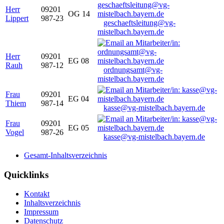
Herr
09201
OG 14
Lippert
987-23
geschaeftsleitung@vg-
mistelbach.bayern.de
Herr
09201
EG 08
Rauh
987-12
ordnungsamt@vg-
mistelbach.bayern.de
Frau
09201
EG 04
Thiem
987-14
kasse@vg-mistelbach.bayern.de
Frau
09201
EG 05
Vogel
987-26
kasse@vg-mistelbach.bayern.de
Gesamt-Inhaltsverzeichnis
Quicklinks
Kontakt
Inhaltsverzeichnis
Impressum
Datenschutz