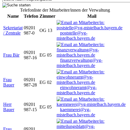
Telefonliste der Mitarbeiter/innen der Verwaltung
Name
Telefon
Zimmer
Mail
Sekretariat
09201
OG 13
/ Zentrale
987-0
poststelle@vg-
mistelbach.bayern.de
09201
Frau Bär
EG 05
987-16
finanzverwaltung@vg-
mistelbach.bayern.de
Frau
09201
EG 02
Bauer
987-28
einwohneramt@vg-
mistelbach.bayern.de
Herr
09201
EG 05
Bauer
987-15
kaemmerei@vg-
mistelbach.bayern.de
Frau
09201