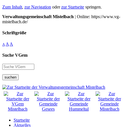
Zum Inhalt
,
zur Navigation
oder
zur Startseite
springen.
Verwaltungsgemeinschaft Mistelbach
| Online: https://www.vg-
mistelbach.de/
Schriftgröße
A
A
A
Suche VGem
suchen
Startseite
Aktuelles