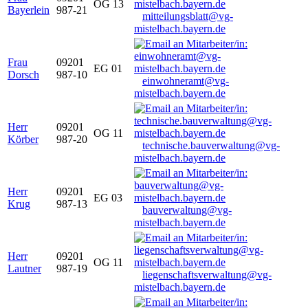
OG 13
Bayerlein
987-21
mitteilungsblatt@vg-
mistelbach.bayern.de
Frau
09201
EG 01
Dorsch
987-10
einwohneramt@vg-
mistelbach.bayern.de
Herr
09201
OG 11
Körber
987-20
technische.bauverwaltung@vg-
mistelbach.bayern.de
Herr
09201
EG 03
Krug
987-13
bauverwaltung@vg-
mistelbach.bayern.de
Herr
09201
OG 11
Lautner
987-19
liegenschaftsverwaltung@vg-
mistelbach.bayern.de