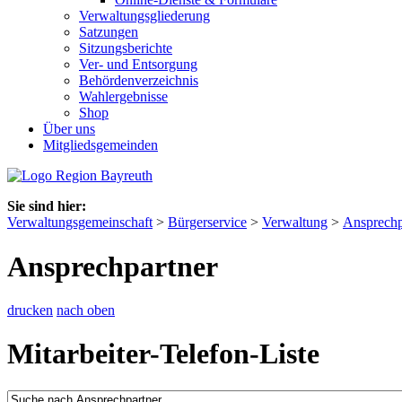
Verwaltungsgliederung
Satzungen
Sitzungsberichte
Ver- und Entsorgung
Behördenverzeichnis
Wahlergebnisse
Shop
Über uns
Mitgliedsgemeinden
Sie sind hier:
Verwaltungsgemeinschaft
>
Bürgerservice
>
Verwaltung
>
Ansprechp
Ansprechpartner
drucken
nach oben
Mitarbeiter-Telefon-Liste