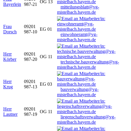
OG 13
Bayerlein
987-21
mitteilungsblatt@vg-
mistelbach.bayern.de
Frau
09201
EG 01
Dorsch
987-10
einwohneramt@vg-
mistelbach.bayern.de
Herr
09201
OG 11
Körber
987-20
technische.bauverwaltung@vg-
mistelbach.bayern.de
Herr
09201
EG 03
Krug
987-13
bauverwaltung@vg-
mistelbach.bayern.de
Herr
09201
OG 11
Lautner
987-19
liegenschaftsverwaltung@vg-
mistelbach.bayern.de