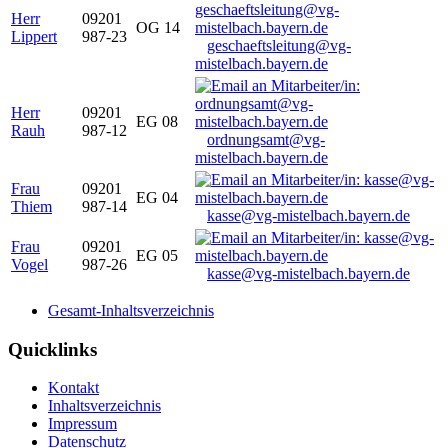
Herr
09201
OG 14
Lippert
987-23
geschaeftsleitung@vg-
mistelbach.bayern.de
Herr
09201
EG 08
Rauh
987-12
ordnungsamt@vg-
mistelbach.bayern.de
Frau
09201
EG 04
Thiem
987-14
kasse@vg-mistelbach.bayern.de
Frau
09201
EG 05
Vogel
987-26
kasse@vg-mistelbach.bayern.de
Gesamt-Inhaltsverzeichnis
Quicklinks
Kontakt
Inhaltsverzeichnis
Impressum
Datenschutz