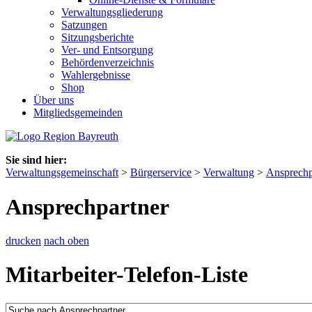
Verwaltungsgliederung
Satzungen
Sitzungsberichte
Ver- und Entsorgung
Behördenverzeichnis
Wahlergebnisse
Shop
Über uns
Mitgliedsgemeinden
Sie sind hier:
Verwaltungsgemeinschaft
>
Bürgerservice
>
Verwaltung
>
Ansprechp
Ansprechpartner
drucken
nach oben
Mitarbeiter-Telefon-Liste