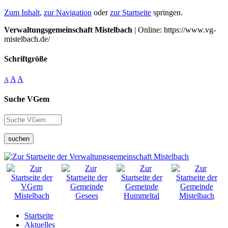
Zum Inhalt
,
zur Navigation
oder
zur Startseite
springen.
Verwaltungsgemeinschaft Mistelbach
| Online: https://www.vg-
mistelbach.de/
Schriftgröße
A
A
A
Suche VGem
suchen
Startseite
Aktuelles