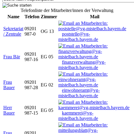
Telefonliste der Mitarbeiter/innen der Verwaltung
Name
Telefon
Zimmer
Mail
Sekretariat
09201
OG 13
/ Zentrale
987-0
poststelle@vg-
mistelbach.bayern.de
09201
Frau Bär
EG 05
987-16
finanzverwaltung@vg-
mistelbach.bayern.de
Frau
09201
EG 02
Bauer
987-28
einwohneramt@vg-
mistelbach.bayern.de
Herr
09201
EG 05
Bauer
987-15
kaemmerei@vg-
mistelbach.bayern.de
Frau
09201