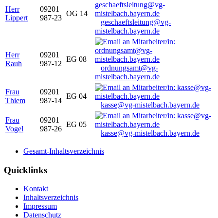
Herr
09201
OG 14
Lippert
987-23
geschaeftsleitung@vg-
mistelbach.bayern.de
Herr
09201
EG 08
Rauh
987-12
ordnungsamt@vg-
mistelbach.bayern.de
Frau
09201
EG 04
Thiem
987-14
kasse@vg-mistelbach.bayern.de
Frau
09201
EG 05
Vogel
987-26
kasse@vg-mistelbach.bayern.de
Gesamt-Inhaltsverzeichnis
Quicklinks
Kontakt
Inhaltsverzeichnis
Impressum
Datenschutz