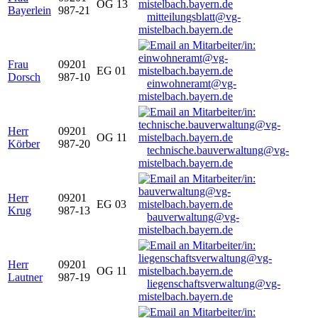
OG 13
Bayerlein
987-21
mitteilungsblatt@vg-
mistelbach.bayern.de
Frau
09201
EG 01
Dorsch
987-10
einwohneramt@vg-
mistelbach.bayern.de
Herr
09201
OG 11
Körber
987-20
technische.bauverwaltung@vg-
mistelbach.bayern.de
Herr
09201
EG 03
Krug
987-13
bauverwaltung@vg-
mistelbach.bayern.de
Herr
09201
OG 11
Lautner
987-19
liegenschaftsverwaltung@vg-
mistelbach.bayern.de