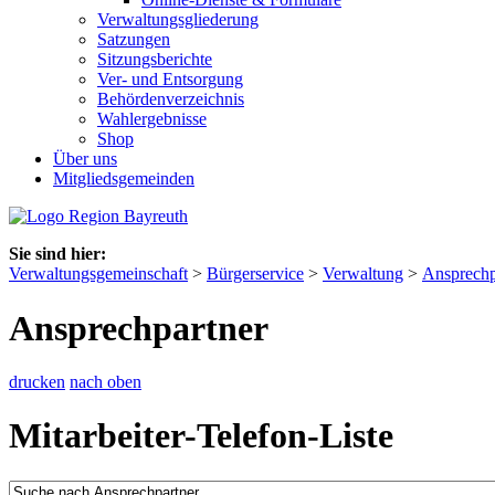
Verwaltungsgliederung
Satzungen
Sitzungsberichte
Ver- und Entsorgung
Behördenverzeichnis
Wahlergebnisse
Shop
Über uns
Mitgliedsgemeinden
Sie sind hier:
Verwaltungsgemeinschaft
>
Bürgerservice
>
Verwaltung
>
Ansprechp
Ansprechpartner
drucken
nach oben
Mitarbeiter-Telefon-Liste