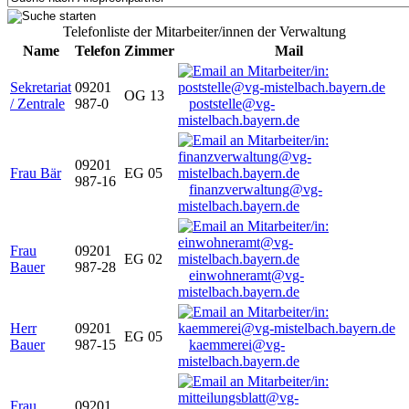
Telefonliste der Mitarbeiter/innen der Verwaltung
Name
Telefon
Zimmer
Mail
Sekretariat
09201
OG 13
/ Zentrale
987-0
poststelle@vg-
mistelbach.bayern.de
09201
Frau Bär
EG 05
987-16
finanzverwaltung@vg-
mistelbach.bayern.de
Frau
09201
EG 02
Bauer
987-28
einwohneramt@vg-
mistelbach.bayern.de
Herr
09201
EG 05
Bauer
987-15
kaemmerei@vg-
mistelbach.bayern.de
Frau
09201