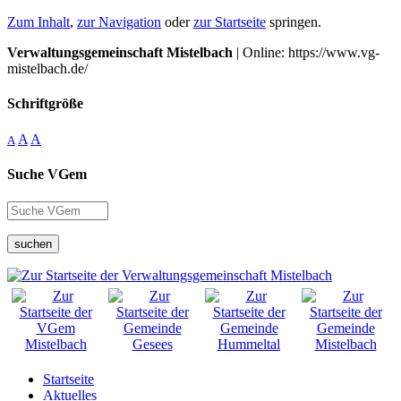
Zum Inhalt
,
zur Navigation
oder
zur Startseite
springen.
Verwaltungsgemeinschaft Mistelbach
| Online: https://www.vg-
mistelbach.de/
Schriftgröße
A
A
A
Suche VGem
suchen
Startseite
Aktuelles