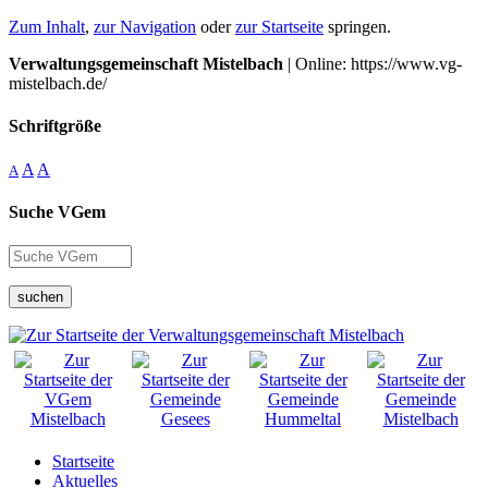
Zum Inhalt
,
zur Navigation
oder
zur Startseite
springen.
Verwaltungsgemeinschaft Mistelbach
| Online: https://www.vg-
mistelbach.de/
Schriftgröße
A
A
A
Suche VGem
suchen
Startseite
Aktuelles