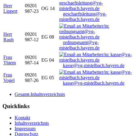
Herr
09201
OG 14
Lippert
987-23
geschaeftsleitung@vg-
mistelbach.bayern.de
Herr
09201
EG 08
Rauh
987-12
ordnungsamt@vg-
mistelbach.bayern.de
Frau
09201
EG 04
Thiem
987-14
kasse@vg-mistelbach.bayern.de
Frau
09201
EG 05
Vogel
987-26
kasse@vg-mistelbach.bayern.de
Gesamt-Inhaltsverzeichnis
Quicklinks
Kontakt
Inhaltsverzeichnis
Impressum
Datenschutz