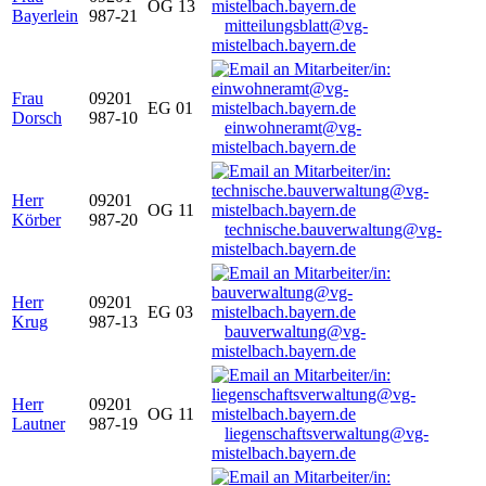
OG 13
Bayerlein
987-21
mitteilungsblatt@vg-
mistelbach.bayern.de
Frau
09201
EG 01
Dorsch
987-10
einwohneramt@vg-
mistelbach.bayern.de
Herr
09201
OG 11
Körber
987-20
technische.bauverwaltung@vg-
mistelbach.bayern.de
Herr
09201
EG 03
Krug
987-13
bauverwaltung@vg-
mistelbach.bayern.de
Herr
09201
OG 11
Lautner
987-19
liegenschaftsverwaltung@vg-
mistelbach.bayern.de