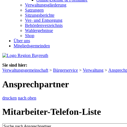
Verwaltungsgliederung
Satzungen
Sitzungsberichte
Ver- und Entsorgung
Behördenverzeichnis
Wahlergebnisse
Shop
Über uns
Mitgliedsgemeinden
Sie sind hier:
Verwaltungsgemeinschaft
>
Bürgerservice
>
Verwaltung
>
Ansprechp
Ansprechpartner
drucken
nach oben
Mitarbeiter-Telefon-Liste