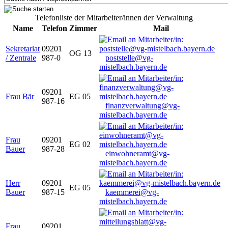
Telefonliste der Mitarbeiter/innen der Verwaltung
Name
Telefon
Zimmer
Mail
Sekretariat
09201
OG 13
/ Zentrale
987-0
poststelle@vg-
mistelbach.bayern.de
09201
Frau Bär
EG 05
987-16
finanzverwaltung@vg-
mistelbach.bayern.de
Frau
09201
EG 02
Bauer
987-28
einwohneramt@vg-
mistelbach.bayern.de
Herr
09201
EG 05
Bauer
987-15
kaemmerei@vg-
mistelbach.bayern.de
Frau
09201