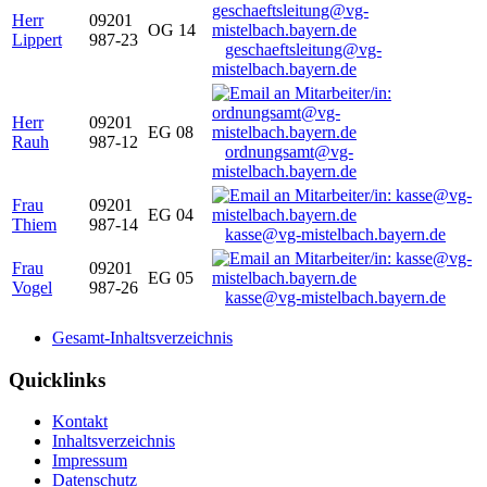
Herr
09201
OG 14
Lippert
987-23
geschaeftsleitung@vg-
mistelbach.bayern.de
Herr
09201
EG 08
Rauh
987-12
ordnungsamt@vg-
mistelbach.bayern.de
Frau
09201
EG 04
Thiem
987-14
kasse@vg-mistelbach.bayern.de
Frau
09201
EG 05
Vogel
987-26
kasse@vg-mistelbach.bayern.de
Gesamt-Inhaltsverzeichnis
Quicklinks
Kontakt
Inhaltsverzeichnis
Impressum
Datenschutz