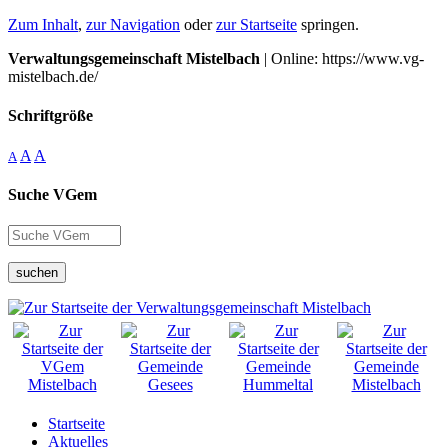
Zum Inhalt
,
zur Navigation
oder
zur Startseite
springen.
Verwaltungsgemeinschaft Mistelbach
| Online: https://www.vg-
mistelbach.de/
Schriftgröße
A
A
A
Suche VGem
suchen
Startseite
Aktuelles