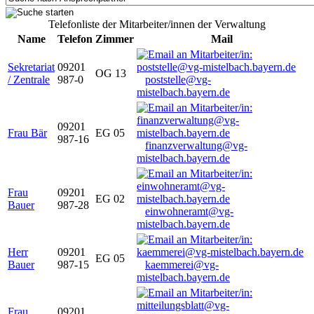
Telefonliste der Mitarbeiter/innen der Verwaltung
Name
Telefon
Zimmer
Mail
Sekretariat
09201
OG 13
/ Zentrale
987-0
poststelle@vg-
mistelbach.bayern.de
09201
Frau Bär
EG 05
987-16
finanzverwaltung@vg-
mistelbach.bayern.de
Frau
09201
EG 02
Bauer
987-28
einwohneramt@vg-
mistelbach.bayern.de
Herr
09201
EG 05
Bauer
987-15
kaemmerei@vg-
mistelbach.bayern.de
Frau
09201