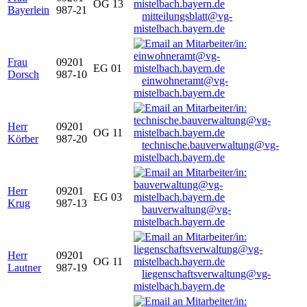
OG 13
Bayerlein
987-21
mitteilungsblatt@vg-
mistelbach.bayern.de
Frau
09201
EG 01
Dorsch
987-10
einwohneramt@vg-
mistelbach.bayern.de
Herr
09201
OG 11
Körber
987-20
technische.bauverwaltung@vg-
mistelbach.bayern.de
Herr
09201
EG 03
Krug
987-13
bauverwaltung@vg-
mistelbach.bayern.de
Herr
09201
OG 11
Lautner
987-19
liegenschaftsverwaltung@vg-
mistelbach.bayern.de