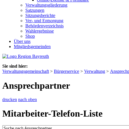
Verwaltungsgliederung
Satzungen
Sitzungsberichte
Ver- und Entsorgung
Behördenverzeichnis
Wahlergebnisse
Shop
Über uns
Mitgliedsgemeinden
Sie sind hier:
Verwaltungsgemeinschaft
>
Bürgerservice
>
Verwaltung
>
Ansprechp
Ansprechpartner
drucken
nach oben
Mitarbeiter-Telefon-Liste