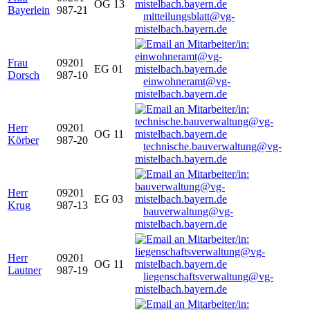
OG 13
Bayerlein
987-21
mitteilungsblatt@vg-
mistelbach.bayern.de
Frau
09201
EG 01
Dorsch
987-10
einwohneramt@vg-
mistelbach.bayern.de
Herr
09201
OG 11
Körber
987-20
technische.bauverwaltung@vg-
mistelbach.bayern.de
Herr
09201
EG 03
Krug
987-13
bauverwaltung@vg-
mistelbach.bayern.de
Herr
09201
OG 11
Lautner
987-19
liegenschaftsverwaltung@vg-
mistelbach.bayern.de