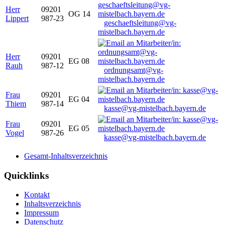
Herr
09201
OG 14
Lippert
987-23
geschaeftsleitung@vg-
mistelbach.bayern.de
Herr
09201
EG 08
Rauh
987-12
ordnungsamt@vg-
mistelbach.bayern.de
Frau
09201
EG 04
Thiem
987-14
kasse@vg-mistelbach.bayern.de
Frau
09201
EG 05
Vogel
987-26
kasse@vg-mistelbach.bayern.de
Gesamt-Inhaltsverzeichnis
Quicklinks
Kontakt
Inhaltsverzeichnis
Impressum
Datenschutz