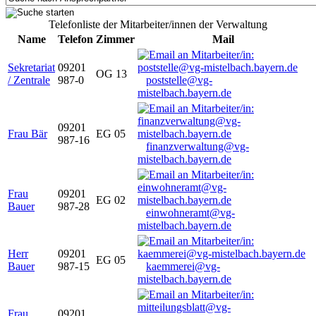
Telefonliste der Mitarbeiter/innen der Verwaltung
Name
Telefon
Zimmer
Mail
Sekretariat
09201
OG 13
/ Zentrale
987-0
poststelle@vg-
mistelbach.bayern.de
09201
Frau Bär
EG 05
987-16
finanzverwaltung@vg-
mistelbach.bayern.de
Frau
09201
EG 02
Bauer
987-28
einwohneramt@vg-
mistelbach.bayern.de
Herr
09201
EG 05
Bauer
987-15
kaemmerei@vg-
mistelbach.bayern.de
Frau
09201