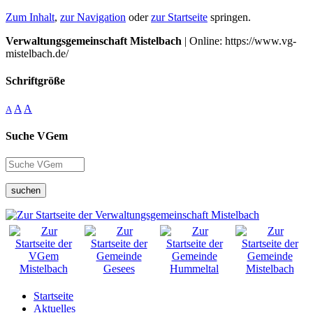
Zum Inhalt
,
zur Navigation
oder
zur Startseite
springen.
Verwaltungsgemeinschaft Mistelbach
| Online: https://www.vg-
mistelbach.de/
Schriftgröße
A
A
A
Suche VGem
suchen
Startseite
Aktuelles