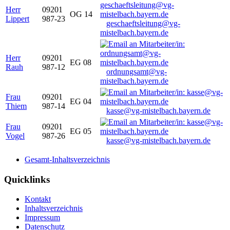
Herr
09201
OG 14
Lippert
987-23
geschaeftsleitung@vg-
mistelbach.bayern.de
Herr
09201
EG 08
Rauh
987-12
ordnungsamt@vg-
mistelbach.bayern.de
Frau
09201
EG 04
Thiem
987-14
kasse@vg-mistelbach.bayern.de
Frau
09201
EG 05
Vogel
987-26
kasse@vg-mistelbach.bayern.de
Gesamt-Inhaltsverzeichnis
Quicklinks
Kontakt
Inhaltsverzeichnis
Impressum
Datenschutz