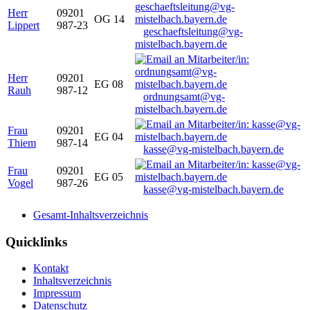
Herr
09201
OG 14
Lippert
987-23
geschaeftsleitung@vg-
mistelbach.bayern.de
Herr
09201
EG 08
Rauh
987-12
ordnungsamt@vg-
mistelbach.bayern.de
Frau
09201
EG 04
Thiem
987-14
kasse@vg-mistelbach.bayern.de
Frau
09201
EG 05
Vogel
987-26
kasse@vg-mistelbach.bayern.de
Gesamt-Inhaltsverzeichnis
Quicklinks
Kontakt
Inhaltsverzeichnis
Impressum
Datenschutz