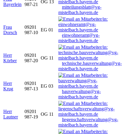
OG 13
Bayerlein
987-21
mitteilungsblatt@vg-
mistelbach.bayern.de
Frau
09201
EG 01
Dorsch
987-10
einwohneramt@vg-
mistelbach.bayern.de
Herr
09201
OG 11
Körber
987-20
technische.bauverwaltung@vg-
mistelbach.bayern.de
Herr
09201
EG 03
Krug
987-13
bauverwaltung@vg-
mistelbach.bayern.de
Herr
09201
OG 11
Lautner
987-19
liegenschaftsverwaltung@vg-
mistelbach.bayern.de