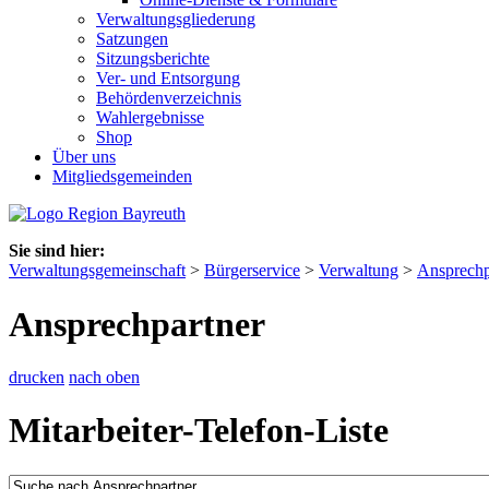
Verwaltungsgliederung
Satzungen
Sitzungsberichte
Ver- und Entsorgung
Behördenverzeichnis
Wahlergebnisse
Shop
Über uns
Mitgliedsgemeinden
Sie sind hier:
Verwaltungsgemeinschaft
>
Bürgerservice
>
Verwaltung
>
Ansprechp
Ansprechpartner
drucken
nach oben
Mitarbeiter-Telefon-Liste