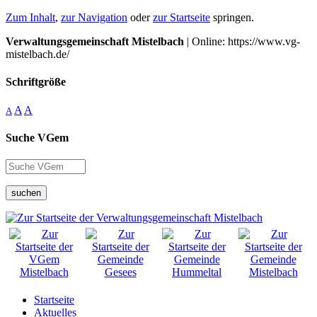
Zum Inhalt
,
zur Navigation
oder
zur Startseite
springen.
Verwaltungsgemeinschaft Mistelbach
| Online: https://www.vg-
mistelbach.de/
Schriftgröße
A
A
A
Suche VGem
suchen
Startseite
Aktuelles