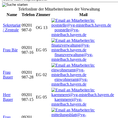
Telefonliste der Mitarbeiter/innen der Verwaltung
Name
Telefon
Zimmer
Mail
Sekretariat
09201
OG 13
/ Zentrale
987-0
poststelle@vg-
mistelbach.bayern.de
09201
Frau Bär
EG 05
987-16
finanzverwaltung@vg-
mistelbach.bayern.de
Frau
09201
EG 02
Bauer
987-28
einwohneramt@vg-
mistelbach.bayern.de
Herr
09201
EG 05
Bauer
987-15
kaemmerei@vg-
mistelbach.bayern.de
Frau
09201