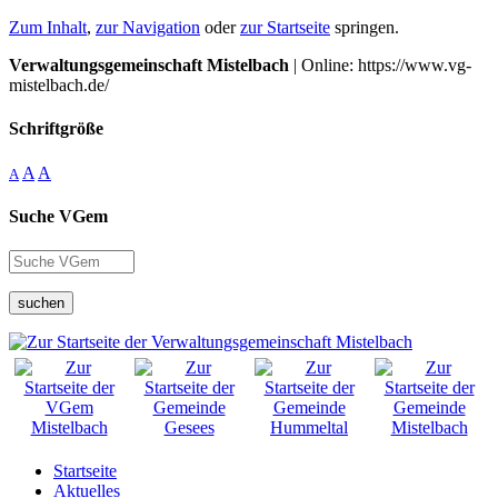
Zum Inhalt
,
zur Navigation
oder
zur Startseite
springen.
Verwaltungsgemeinschaft Mistelbach
| Online: https://www.vg-
mistelbach.de/
Schriftgröße
A
A
A
Suche VGem
suchen
Startseite
Aktuelles