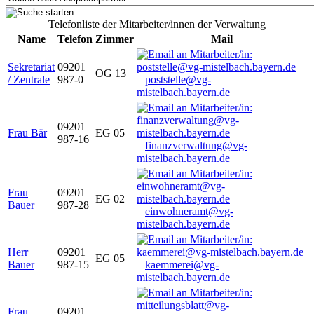
Telefonliste der Mitarbeiter/innen der Verwaltung
Name
Telefon
Zimmer
Mail
Sekretariat
09201
OG 13
/ Zentrale
987-0
poststelle@vg-
mistelbach.bayern.de
09201
Frau Bär
EG 05
987-16
finanzverwaltung@vg-
mistelbach.bayern.de
Frau
09201
EG 02
Bauer
987-28
einwohneramt@vg-
mistelbach.bayern.de
Herr
09201
EG 05
Bauer
987-15
kaemmerei@vg-
mistelbach.bayern.de
Frau
09201