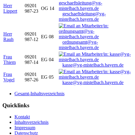
Herr
09201
OG 14
Lippert
987-23
geschaeftsleitung@vg-
mistelbach.bayern.de
Herr
09201
EG 08
Rauh
987-12
ordnungsamt@vg-
mistelbach.bayern.de
Frau
09201
EG 04
Thiem
987-14
kasse@vg-mistelbach.bayern.de
Frau
09201
EG 05
Vogel
987-26
kasse@vg-mistelbach.bayern.de
Gesamt-Inhaltsverzeichnis
Quicklinks
Kontakt
Inhaltsverzeichnis
Impressum
Datenschutz