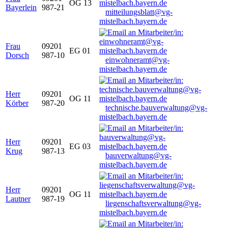
OG 13
Bayerlein
987-21
mitteilungsblatt@vg-
mistelbach.bayern.de
Frau
09201
EG 01
Dorsch
987-10
einwohneramt@vg-
mistelbach.bayern.de
Herr
09201
OG 11
Körber
987-20
technische.bauverwaltung@vg-
mistelbach.bayern.de
Herr
09201
EG 03
Krug
987-13
bauverwaltung@vg-
mistelbach.bayern.de
Herr
09201
OG 11
Lautner
987-19
liegenschaftsverwaltung@vg-
mistelbach.bayern.de