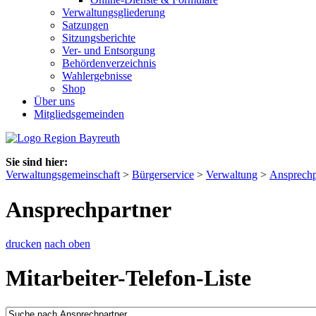
Verwaltungsgliederung
Satzungen
Sitzungsberichte
Ver- und Entsorgung
Behördenverzeichnis
Wahlergebnisse
Shop
Über uns
Mitgliedsgemeinden
Sie sind hier:
Verwaltungsgemeinschaft
>
Bürgerservice
>
Verwaltung
>
Ansprechp
Ansprechpartner
drucken
nach oben
Mitarbeiter-Telefon-Liste