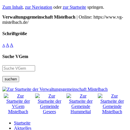
Zum Inhalt
,
zur Navigation
oder
zur Startseite
springen.
Verwaltungsgemeinschaft Mistelbach
| Online: https://www.vg-
mistelbach.de/
Schriftgröße
A
A
A
Suche VGem
suchen
Startseite
Aktuelles