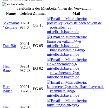
Telefonliste der Mitarbeiter/innen der Verwaltung
Name
Telefon
Zimmer
Mail
Sekretariat
09201
OG 13
/ Zentrale
987-0
poststelle@vg-
mistelbach.bayern.de
09201
Frau Bär
EG 05
987-16
finanzverwaltung@vg-
mistelbach.bayern.de
Frau
09201
EG 02
Bauer
987-28
einwohneramt@vg-
mistelbach.bayern.de
Herr
09201
EG 05
Bauer
987-15
kaemmerei@vg-
mistelbach.bayern.de
Frau
09201