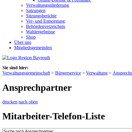
Verwaltungsgliederung
Satzungen
Sitzungsberichte
Ver- und Entsorgung
Behördenverzeichnis
Wahlergebnisse
Shop
Über uns
Mitgliedsgemeinden
Sie sind hier:
Verwaltungsgemeinschaft
>
Bürgerservice
>
Verwaltung
>
Ansprechp
Ansprechpartner
drucken
nach oben
Mitarbeiter-Telefon-Liste