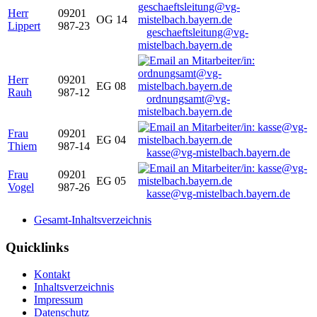
Herr
09201
OG 14
Lippert
987-23
geschaeftsleitung@vg-
mistelbach.bayern.de
Herr
09201
EG 08
Rauh
987-12
ordnungsamt@vg-
mistelbach.bayern.de
Frau
09201
EG 04
Thiem
987-14
kasse@vg-mistelbach.bayern.de
Frau
09201
EG 05
Vogel
987-26
kasse@vg-mistelbach.bayern.de
Gesamt-Inhaltsverzeichnis
Quicklinks
Kontakt
Inhaltsverzeichnis
Impressum
Datenschutz