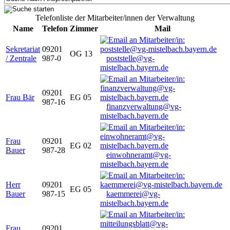
Telefonliste der Mitarbeiter/innen der Verwaltung
Name
Telefon
Zimmer
Mail
Sekretariat
09201
OG 13
/ Zentrale
987-0
poststelle@vg-
mistelbach.bayern.de
09201
Frau Bär
EG 05
987-16
finanzverwaltung@vg-
mistelbach.bayern.de
Frau
09201
EG 02
Bauer
987-28
einwohneramt@vg-
mistelbach.bayern.de
Herr
09201
EG 05
Bauer
987-15
kaemmerei@vg-
mistelbach.bayern.de
Frau
09201