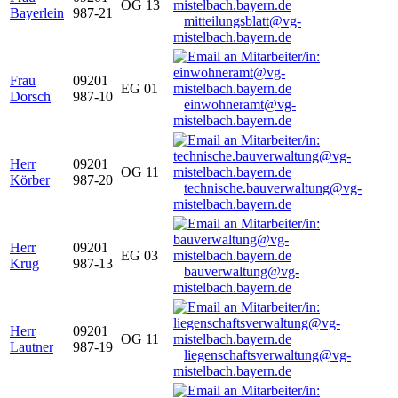
OG 13
Bayerlein
987-21
mitteilungsblatt@vg-
mistelbach.bayern.de
Frau
09201
EG 01
Dorsch
987-10
einwohneramt@vg-
mistelbach.bayern.de
Herr
09201
OG 11
Körber
987-20
technische.bauverwaltung@vg-
mistelbach.bayern.de
Herr
09201
EG 03
Krug
987-13
bauverwaltung@vg-
mistelbach.bayern.de
Herr
09201
OG 11
Lautner
987-19
liegenschaftsverwaltung@vg-
mistelbach.bayern.de