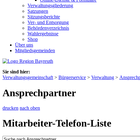
Verwaltungsgliederung
Satzungen
Sitzungsberichte
Ver- und Entsorgung
Behördenverzeichnis
Wahlergebnisse
Shop
Über uns
Mitgliedsgemeinden
Sie sind hier:
Verwaltungsgemeinschaft
>
Bürgerservice
>
Verwaltung
>
Ansprechp
Ansprechpartner
drucken
nach oben
Mitarbeiter-Telefon-Liste