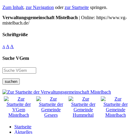
Zum Inhalt
,
zur Navigation
oder
zur Startseite
springen.
Verwaltungsgemeinschaft Mistelbach
| Online: https://www.vg-
mistelbach.de/
Schriftgröße
A
A
A
Suche VGem
suchen
Startseite
Aktuelles