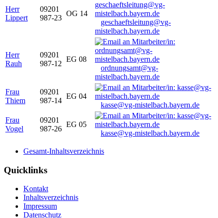
Herr
09201
OG 14
Lippert
987-23
geschaeftsleitung@vg-
mistelbach.bayern.de
Herr
09201
EG 08
Rauh
987-12
ordnungsamt@vg-
mistelbach.bayern.de
Frau
09201
EG 04
Thiem
987-14
kasse@vg-mistelbach.bayern.de
Frau
09201
EG 05
Vogel
987-26
kasse@vg-mistelbach.bayern.de
Gesamt-Inhaltsverzeichnis
Quicklinks
Kontakt
Inhaltsverzeichnis
Impressum
Datenschutz