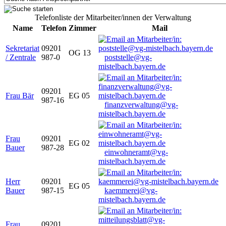
Telefonliste der Mitarbeiter/innen der Verwaltung
Name
Telefon
Zimmer
Mail
Sekretariat
09201
OG 13
/ Zentrale
987-0
poststelle@vg-
mistelbach.bayern.de
09201
Frau Bär
EG 05
987-16
finanzverwaltung@vg-
mistelbach.bayern.de
Frau
09201
EG 02
Bauer
987-28
einwohneramt@vg-
mistelbach.bayern.de
Herr
09201
EG 05
Bauer
987-15
kaemmerei@vg-
mistelbach.bayern.de
Frau
09201