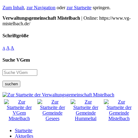
Zum Inhalt
,
zur Navigation
oder
zur Startseite
springen.
Verwaltungsgemeinschaft Mistelbach
| Online: https://www.vg-
mistelbach.de/
Schriftgröße
A
A
A
Suche VGem
suchen
Startseite
Aktuelles