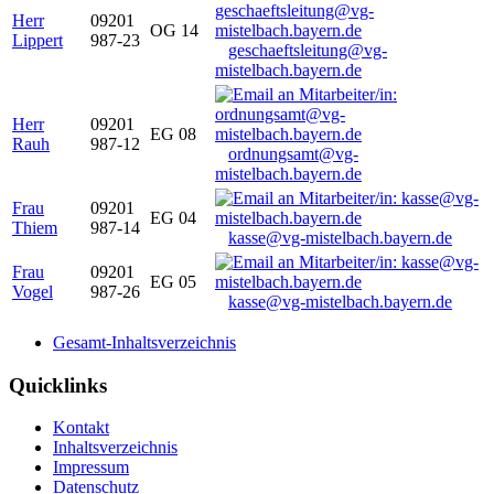
Herr
09201
OG 14
Lippert
987-23
geschaeftsleitung@vg-
mistelbach.bayern.de
Herr
09201
EG 08
Rauh
987-12
ordnungsamt@vg-
mistelbach.bayern.de
Frau
09201
EG 04
Thiem
987-14
kasse@vg-mistelbach.bayern.de
Frau
09201
EG 05
Vogel
987-26
kasse@vg-mistelbach.bayern.de
Gesamt-Inhaltsverzeichnis
Quicklinks
Kontakt
Inhaltsverzeichnis
Impressum
Datenschutz