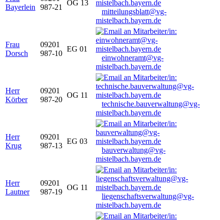
OG 13
Bayerlein
987-21
mitteilungsblatt@vg-
mistelbach.bayern.de
Frau
09201
EG 01
Dorsch
987-10
einwohneramt@vg-
mistelbach.bayern.de
Herr
09201
OG 11
Körber
987-20
technische.bauverwaltung@vg-
mistelbach.bayern.de
Herr
09201
EG 03
Krug
987-13
bauverwaltung@vg-
mistelbach.bayern.de
Herr
09201
OG 11
Lautner
987-19
liegenschaftsverwaltung@vg-
mistelbach.bayern.de