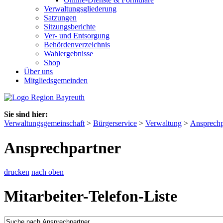
Verwaltungsgliederung
Satzungen
Sitzungsberichte
Ver- und Entsorgung
Behördenverzeichnis
Wahlergebnisse
Shop
Über uns
Mitgliedsgemeinden
Sie sind hier:
Verwaltungsgemeinschaft
>
Bürgerservice
>
Verwaltung
>
Ansprechp
Ansprechpartner
drucken
nach oben
Mitarbeiter-Telefon-Liste