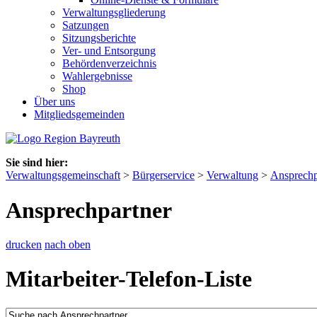
Verwaltungsgliederung
Satzungen
Sitzungsberichte
Ver- und Entsorgung
Behördenverzeichnis
Wahlergebnisse
Shop
Über uns
Mitgliedsgemeinden
Sie sind hier:
Verwaltungsgemeinschaft
>
Bürgerservice
>
Verwaltung
>
Ansprechp
Ansprechpartner
drucken
nach oben
Mitarbeiter-Telefon-Liste