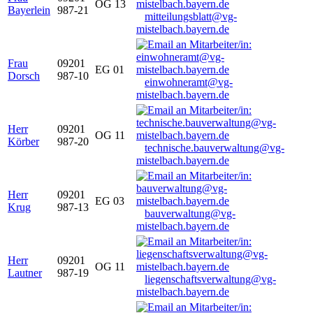
OG 13
Bayerlein
987-21
mitteilungsblatt@vg-
mistelbach.bayern.de
Frau
09201
EG 01
Dorsch
987-10
einwohneramt@vg-
mistelbach.bayern.de
Herr
09201
OG 11
Körber
987-20
technische.bauverwaltung@vg-
mistelbach.bayern.de
Herr
09201
EG 03
Krug
987-13
bauverwaltung@vg-
mistelbach.bayern.de
Herr
09201
OG 11
Lautner
987-19
liegenschaftsverwaltung@vg-
mistelbach.bayern.de