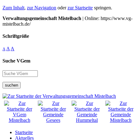
Zum Inhalt
,
zur Navigation
oder
zur Startseite
springen.
Verwaltungsgemeinschaft Mistelbach
| Online: https://www.vg-
mistelbach.de/
Schriftgröße
A
A
A
Suche VGem
suchen
Startseite
Aktuelles