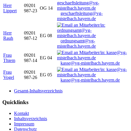
Herr
09201
OG 14
Lippert
987-23
geschaeftsleitung@vg-
mistelbach.bayern.de
Herr
09201
EG 08
Rauh
987-12
ordnungsamt@vg-
mistelbach.bayern.de
Frau
09201
EG 04
Thiem
987-14
kasse@vg-mistelbach.bayern.de
Frau
09201
EG 05
Vogel
987-26
kasse@vg-mistelbach.bayern.de
Gesamt-Inhaltsverzeichnis
Quicklinks
Kontakt
Inhaltsverzeichnis
Impressum
Datenschutz