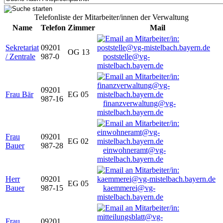
Telefonliste der Mitarbeiter/innen der Verwaltung
Name
Telefon
Zimmer
Mail
Sekretariat
09201
OG 13
/ Zentrale
987-0
poststelle@vg-
mistelbach.bayern.de
09201
Frau Bär
EG 05
987-16
finanzverwaltung@vg-
mistelbach.bayern.de
Frau
09201
EG 02
Bauer
987-28
einwohneramt@vg-
mistelbach.bayern.de
Herr
09201
EG 05
Bauer
987-15
kaemmerei@vg-
mistelbach.bayern.de
Frau
09201