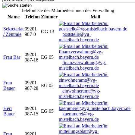
Telefonliste der Mitarbeiter/innen der Verwaltung
Name
Telefon
Zimmer
Mail
Sekretariat
09201
OG 13
/ Zentrale
987-0
poststelle@vg-
mistelbach.bayern.de
09201
Frau Bär
EG 05
987-16
finanzverwaltung@vg-
mistelbach.bayern.de
Frau
09201
EG 02
Bauer
987-28
einwohneramt@vg-
mistelbach.bayern.de
Herr
09201
EG 05
Bauer
987-15
kaemmerei@vg-
mistelbach.bayern.de
Frau
09201