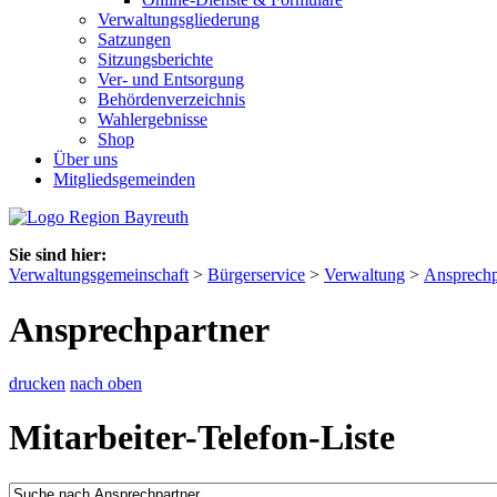
Verwaltungsgliederung
Satzungen
Sitzungsberichte
Ver- und Entsorgung
Behördenverzeichnis
Wahlergebnisse
Shop
Über uns
Mitgliedsgemeinden
Sie sind hier:
Verwaltungsgemeinschaft
>
Bürgerservice
>
Verwaltung
>
Ansprechp
Ansprechpartner
drucken
nach oben
Mitarbeiter-Telefon-Liste