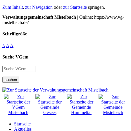
Zum Inhalt
,
zur Navigation
oder
zur Startseite
springen.
Verwaltungsgemeinschaft Mistelbach
| Online: https://www.vg-
mistelbach.de/
Schriftgröße
A
A
A
Suche VGem
suchen
Startseite
Aktuelles