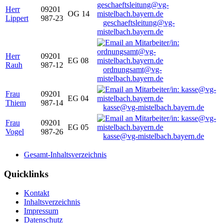
Herr
09201
OG 14
Lippert
987-23
geschaeftsleitung@vg-
mistelbach.bayern.de
Herr
09201
EG 08
Rauh
987-12
ordnungsamt@vg-
mistelbach.bayern.de
Frau
09201
EG 04
Thiem
987-14
kasse@vg-mistelbach.bayern.de
Frau
09201
EG 05
Vogel
987-26
kasse@vg-mistelbach.bayern.de
Gesamt-Inhaltsverzeichnis
Quicklinks
Kontakt
Inhaltsverzeichnis
Impressum
Datenschutz