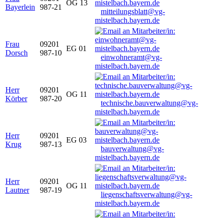
OG 13
Bayerlein
987-21
mitteilungsblatt@vg-
mistelbach.bayern.de
Frau
09201
EG 01
Dorsch
987-10
einwohneramt@vg-
mistelbach.bayern.de
Herr
09201
OG 11
Körber
987-20
technische.bauverwaltung@vg-
mistelbach.bayern.de
Herr
09201
EG 03
Krug
987-13
bauverwaltung@vg-
mistelbach.bayern.de
Herr
09201
OG 11
Lautner
987-19
liegenschaftsverwaltung@vg-
mistelbach.bayern.de