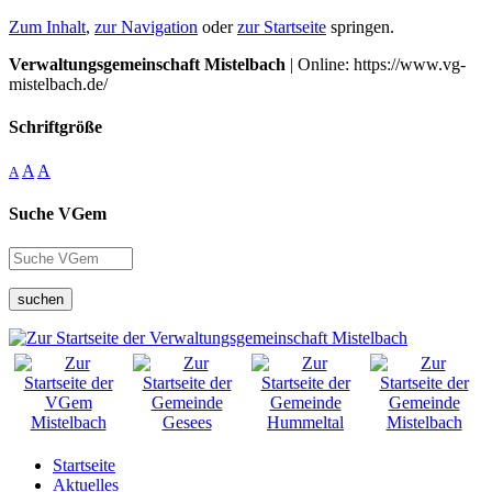
Zum Inhalt
,
zur Navigation
oder
zur Startseite
springen.
Verwaltungsgemeinschaft Mistelbach
| Online: https://www.vg-
mistelbach.de/
Schriftgröße
A
A
A
Suche VGem
suchen
Startseite
Aktuelles