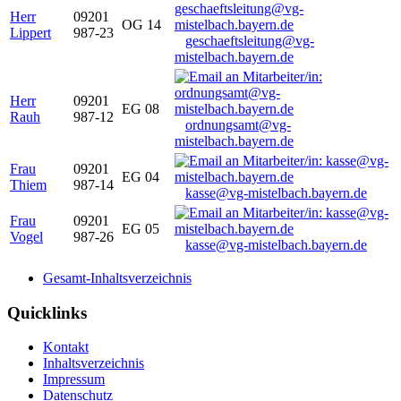
Herr
09201
OG 14
Lippert
987-23
geschaeftsleitung@vg-
mistelbach.bayern.de
Herr
09201
EG 08
Rauh
987-12
ordnungsamt@vg-
mistelbach.bayern.de
Frau
09201
EG 04
Thiem
987-14
kasse@vg-mistelbach.bayern.de
Frau
09201
EG 05
Vogel
987-26
kasse@vg-mistelbach.bayern.de
Gesamt-Inhaltsverzeichnis
Quicklinks
Kontakt
Inhaltsverzeichnis
Impressum
Datenschutz