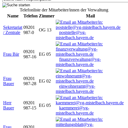
Telefonliste der Mitarbeiter/innen der Verwaltung
Name
Telefon
Zimmer
Mail
Sekretariat
09201
OG 13
/ Zentrale
987-0
poststelle@vg-
mistelbach.bayern.de
09201
Frau Bär
EG 05
987-16
finanzverwaltung@vg-
mistelbach.bayern.de
Frau
09201
EG 02
Bauer
987-28
einwohneramt@vg-
mistelbach.bayern.de
Herr
09201
EG 05
Bauer
987-15
kaemmerei@vg-
mistelbach.bayern.de
Frau
09201