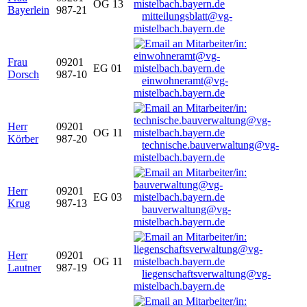
OG 13
Bayerlein
987-21
mitteilungsblatt@vg-
mistelbach.bayern.de
Frau
09201
EG 01
Dorsch
987-10
einwohneramt@vg-
mistelbach.bayern.de
Herr
09201
OG 11
Körber
987-20
technische.bauverwaltung@vg-
mistelbach.bayern.de
Herr
09201
EG 03
Krug
987-13
bauverwaltung@vg-
mistelbach.bayern.de
Herr
09201
OG 11
Lautner
987-19
liegenschaftsverwaltung@vg-
mistelbach.bayern.de