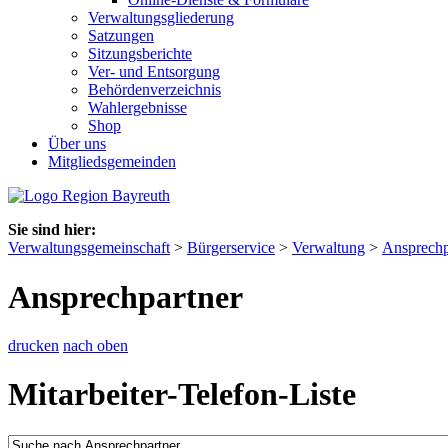
Verwaltungsgliederung
Satzungen
Sitzungsberichte
Ver- und Entsorgung
Behördenverzeichnis
Wahlergebnisse
Shop
Über uns
Mitgliedsgemeinden
Sie sind hier:
Verwaltungsgemeinschaft
>
Bürgerservice
>
Verwaltung
>
Ansprechp
Ansprechpartner
drucken
nach oben
Mitarbeiter-Telefon-Liste